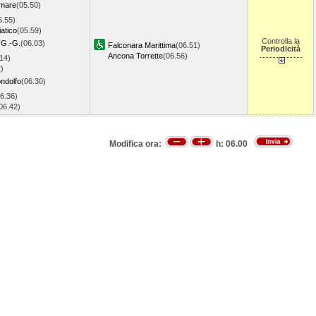
amare
(05.50)
5.55)
atico
(05.59)
Controlla la
.G.-G.
(06.03)
Falconara Marittima
(06.51)
Periodicità
Ancona Torrette
(06.56)
14)
)
ndolfo
(06.30)
6.36)
06.42)
Modifica ora:
h:
06.00