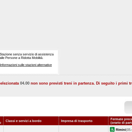
Stazione senza servizio di assistenza
alle Persone a Ridotta Mobilità.
Informazioni sulle stazioni alternative
selezionata
04.00
non sono previsti treni in partenza. Di seguito i primi tr
Fermate prec
Classi e servizi a bordo
Impresa di trasporto
o
(orario di par
Rimini
(05.