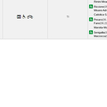
Rimini Mir
Riccione
(0
Misano Adri
Cattolica-S
TI
Pesaro
(06.
Fano
(06.22
Marotta-Mo
Senigallia
(0
Marzocca
(