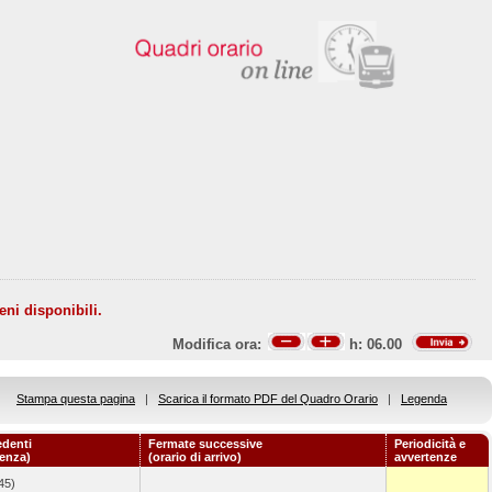
eni disponibili.
Modifica ora:
h:
06.00
Stampa questa pagina
|
Scarica il formato PDF del Quadro Orario
|
Legenda
edenti
Fermate successive
Periodicità e
tenza)
(orario di arrivo)
avvertenze
45)