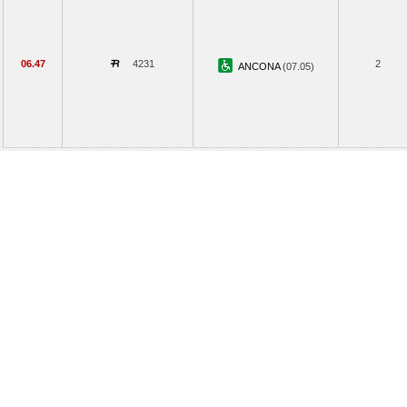
06.47
4231
2
ANCONA
(07.05)