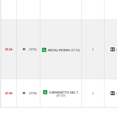
07.14
23751
1
ASCOLI PICENO
(07.53)
S.BENEDETTO DEL T.
07.44
23756
1
(07.57)