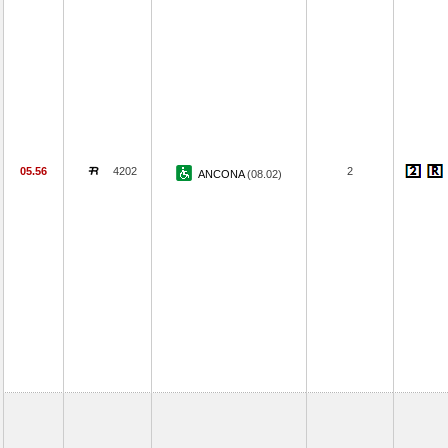
05.56
4202
2
ANCONA
(08.02)