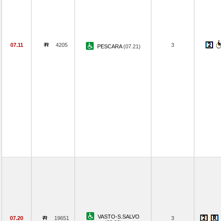
07.11
4205
3
PESCARA
(07.21)
VASTO-S.SALVO
07.20
19651
3