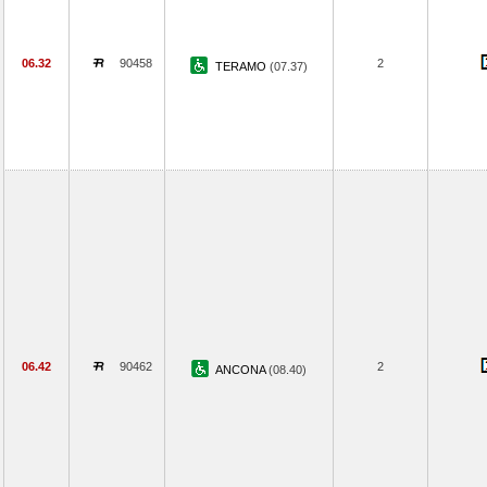
06.32
90458
2
TERAMO
(07.37)
06.42
90462
2
ANCONA
(08.40)