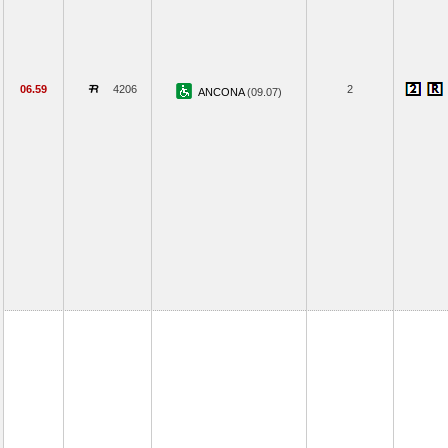
06.59
4206
2
ANCONA
(09.07)