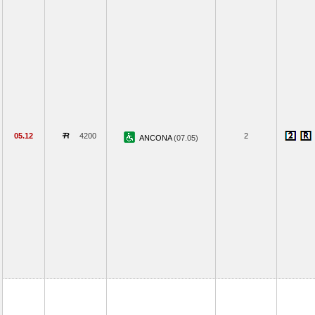
05.12
4200
2
ANCONA
(07.05)