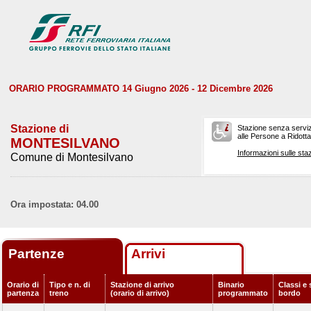
ORARIO PROGRAMMATO 14 Giugno 2026 - 12 Dicembre 2026
Stazione di
Stazione senza serviz
alle Persone a Ridotta 
MONTESILVANO
Informazioni sulle staz
Comune di Montesilvano
Ora impostata: 04.00
Partenze
Arrivi
Orario di
Tipo e n. di
Stazione di arrivo
Binario
Classi e 
partenza
treno
(orario di arrivo)
programmato
bordo