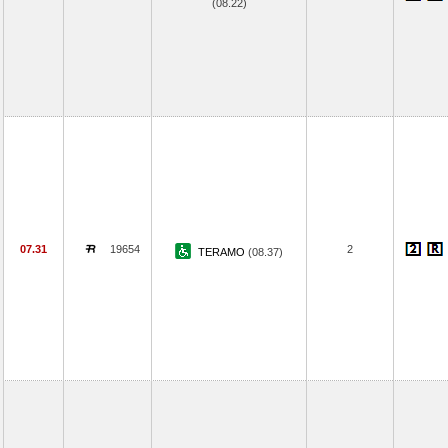
(08.22)
07.31
19654
2
TERAMO
(08.37)