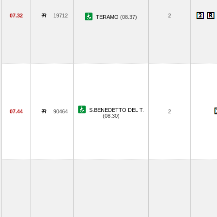
07.32
19712
2
TERAMO
(08.37)
S.BENEDETTO DEL T.
07.44
90464
2
(08.30)