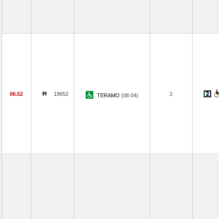
06.52
19652
2
TERAMO
(08.04)