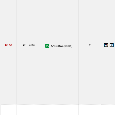
05.56
4202
2
ANCONA
(08.04)