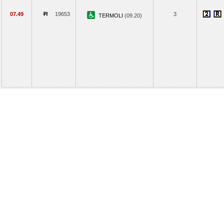
07.49
19653
3
TERMOLI
(09.20)