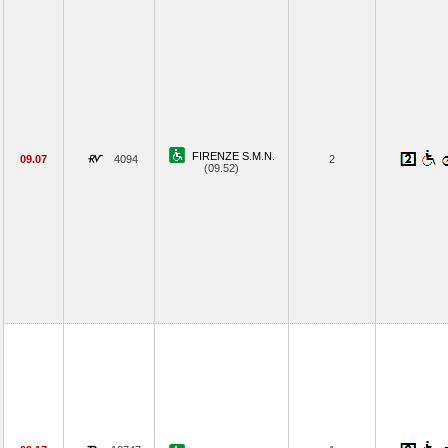
FIRENZE S.M.N.
09.07
4094
2
(09.52)