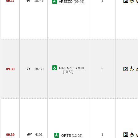
09.17
18747
1
AREZZO
(09.49)
FIRENZE S.M.N.
09.39
18750
2
(10.52)
09.39
4101
1
ORTE
(12.02)