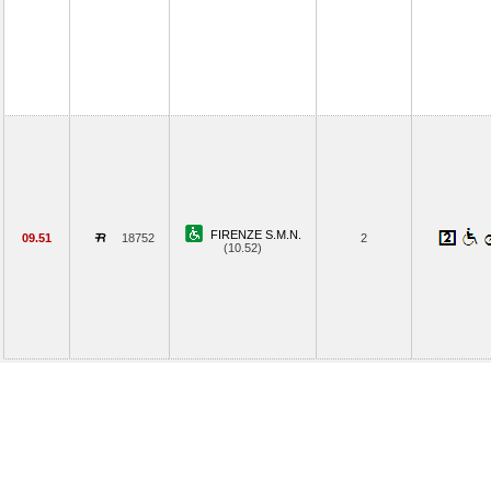
FIRENZE S.M.N.
09.51
18752
2
(10.52)