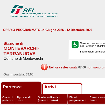
ORARIO PROGRAMMATO 14 Giugno 2026 - 12 Dicembre 2026
Stazione di
Stazione con servizio
alle Persone a Ridotta 
MONTEVARCHI-
Informazioni sulla pre
TERRANUOVA
Comune di Montevarchi
Nell'ora selezionata
07.00
non sono prev
Ora impostata: 09.00
Partenze
Arrivi
Orario di
Tipo e n. di
Stazione di arrivo
Binario
Classi e serv
partenza
treno
(orario di arrivo)
programmato
bordo