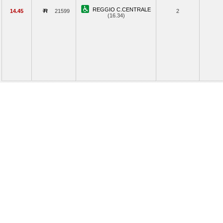
REGGIO C.CENTRALE
14.45
21599
2
(16.34)