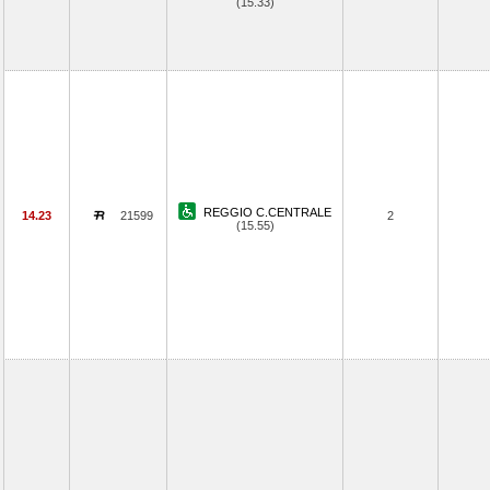
(15.33)
REGGIO C.CENTRALE
14.23
21599
2
(15.55)