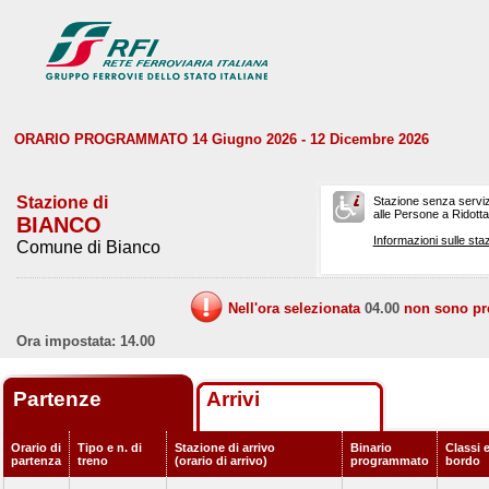
ORARIO PROGRAMMATO 14 Giugno 2026 - 12 Dicembre 2026
Stazione di
Stazione senza serviz
alle Persone a Ridotta 
BIANCO
Informazioni sulle staz
Comune di Bianco
Nell'ora selezionata
04.00
non sono prev
Ora impostata: 14.00
Partenze
Arrivi
Orario di
Tipo e n. di
Stazione di arrivo
Binario
Classi e
partenza
treno
(orario di arrivo)
programmato
bordo