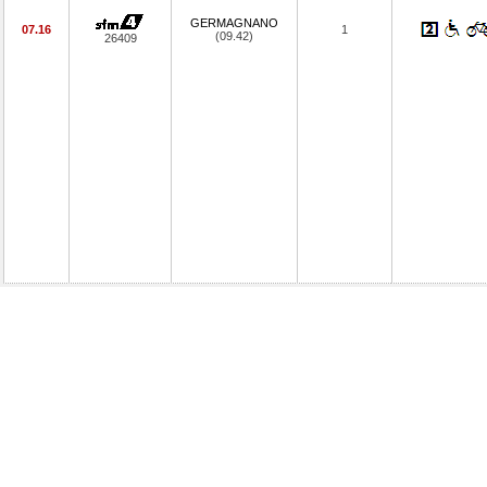
GERMAGNANO
07.16
1
(09.42)
26409