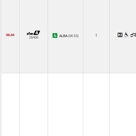
06.44
1
ALBA
(06.53)
26400