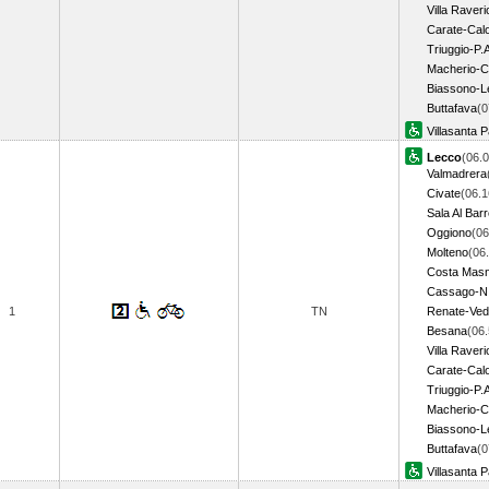
Villa Raveri
Carate-Calo
Triuggio-P.
Macherio-C
Biassono-L
Buttafava
(0
Villasanta 
Lecco
(06.0
Valmadrera
Civate
(06.1
Sala Al Bar
Oggiono
(06
Molteno
(06
Costa Mas
Cassago-N.
1
TN
Renate-Ved
Besana
(06.
Villa Raveri
Carate-Calo
Triuggio-P.
Macherio-C
Biassono-L
Buttafava
(0
Villasanta 