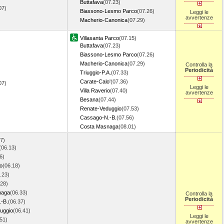
Buttafava
(07.23)
.07)
Biassono-Lesmo Parco
(07.26)
Leggi le
avvertenze
Macherio-Canonica
(07.29)
Villasanta Parco
(07.15)
Buttafava
(07.23)
Biassono-Lesmo Parco
(07.26)
Macherio-Canonica
(07.29)
Controlla la
Periodicità
Triuggio-P.A.
(07.33)
Carate-Calo'
(07.36)
.07)
Leggi le
Villa Raverio
(07.40)
avvertenze
Besana
(07.44)
Renate-Veduggio
(07.53)
Cassago-N.-B.
(07.56)
Costa Masnaga
(08.01)
7)
(06.13)
6)
ro
(06.18)
.23)
.28)
naga
(06.33)
Controlla la
Periodicità
-B.
(06.37)
uggio
(06.41)
Leggi le
51)
avvertenze