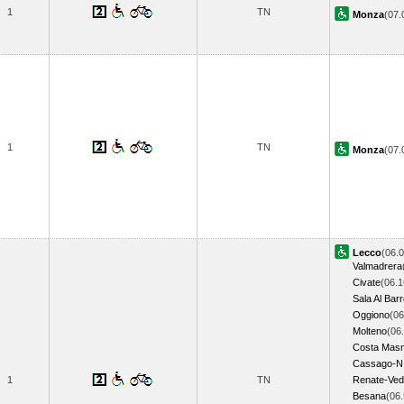
1
TN
Monza
(07
1
TN
Monza
(07
Lecco
(06.0
Valmadrera
Civate
(06.1
Sala Al Bar
Oggiono
(06
Molteno
(06
Costa Mas
Cassago-N.
1
TN
Renate-Ved
Besana
(06.