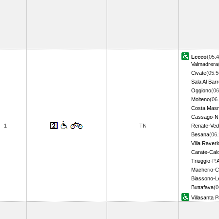
Lecco
(05.4
Valmadrera
Civate
(05.5
Sala Al Bar
Oggiono
(06
Molteno
(06
Costa Mas
Cassago-N.
1
TN
Renate-Ved
Besana
(06.
Villa Raveri
Carate-Calo
Triuggio-P.
Macherio-C
Biassono-L
Buttafava
(0
Villasanta 