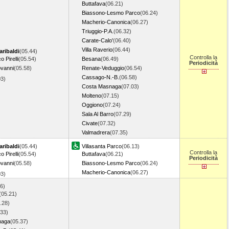
Buttafava
(06.21)
Biassono-Lesmo Parco
(06.24)
Macherio-Canonica
(06.27)
Triuggio-P.A.
(06.32)
Carate-Calo'
(06.40)
Villa Raverio
(06.44)
aribaldi
(05.44)
Controlla la
 Pirelli
(05.54)
Besana
(06.49)
Periodicità
ovanni
(05.58)
Renate-Veduggio
(06.54)
Cassago-N.-B.
(06.58)
03)
Costa Masnaga
(07.03)
Molteno
(07.15)
Oggiono
(07.24)
Sala Al Barro
(07.29)
Civate
(07.32)
Valmadrera
(07.35)
aribaldi
(05.44)
Villasanta Parco
(06.13)
Controlla la
 Pirelli
(05.54)
Buttafava
(06.21)
Periodicità
ovanni
(05.58)
Biassono-Lesmo Parco
(06.24)
Macherio-Canonica
(06.27)
03)
6)
(05.21)
.28)
.33)
naga
(05.37)