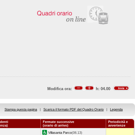
Modifica ora:
h:
04.00
Stampa questa pagina
|
Scarica il formato PDF del Quadro Orario
|
Legenda
denti
Fermate successive
Periodicità e
tenza)
(orario di arrivo)
avvertenze
Villasanta Parco
(06.13)