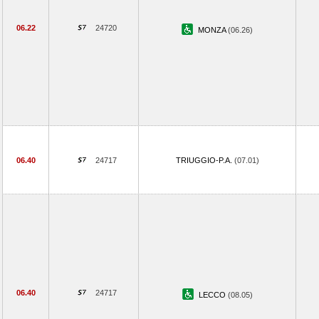
06.22
24720
MONZA
(06.26)
06.40
24717
TRIUGGIO-P.A.
(07.01)
06.40
24717
LECCO
(08.05)