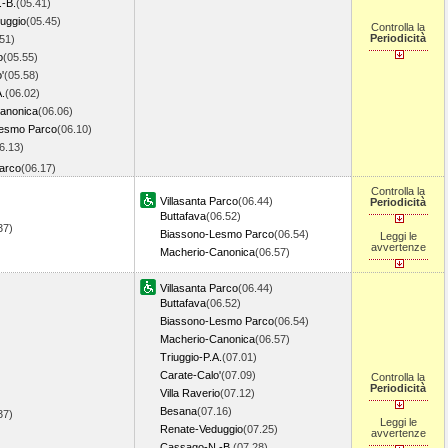
-B.
(05.41)
uggio
(05.45)
Controlla la
Periodicità
51)
o
(05.55)
'
(05.58)
A.
(06.02)
anonica
(06.06)
esmo Parco
(06.10)
6.13)
Parco
(06.17)
Controlla la
Villasanta Parco
(06.44)
Periodicità
Buttafava
(06.52)
.37)
Biassono-Lesmo Parco
(06.54)
Leggi le
avvertenze
Macherio-Canonica
(06.57)
Villasanta Parco
(06.44)
Buttafava
(06.52)
Biassono-Lesmo Parco
(06.54)
Macherio-Canonica
(06.57)
Triuggio-P.A.
(07.01)
Carate-Calo'
(07.09)
Controlla la
Periodicità
Villa Raverio
(07.12)
Besana
(07.16)
.37)
Leggi le
Renate-Veduggio
(07.25)
avvertenze
Cassago-N.-B.
(07.28)