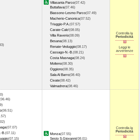
Villasanta Parco
(07.42)
Buttafava
(07.46)
Biassono-Lesmo Parco
(07.49)
Macherio-Canonica
(07.52)
Triuggio-P.A.
(07.57)
Carate-Calo'
(08.05)
Controlla la
Villa Raverio
(08.09)
Periodicità
Besana
(08.13)
.33)
Renate-Veduggio
(08.17)
Leggi le
avvertenze
Cassago-N.-B.
(08.21)
Costa Masnaga
(08.24)
Molteno
(08.30)
Oggiono
(08.35)
Sala Al Barro
(08.40)
Civate
(08.42)
Valmadrera
(08.46)
0)
(06.46)
9)
ro
(06.51)
.57)
.02)
naga
(07.07)
Controlla la
Periodicità
-B.
(07.11)
Monza
(07.55)
uggio
(07.15)
Sesto S.Giovanni
(08.01)