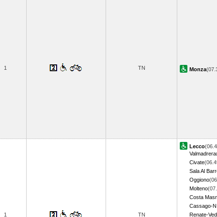
1
TN
Monza
(07
Lecco
(06.4
Valmadrera
Civate
(06.4
Sala Al Bar
Oggiono
(06
Molteno
(07
Costa Mas
Cassago-N.
1
TN
Renate-Ved