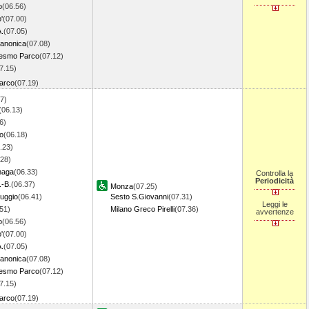
o
(06.56)
'
(07.00)
A.
(07.05)
anonica
(07.08)
esmo Parco
(07.12)
7.15)
Parco
(07.19)
7)
(06.13)
6)
ro
(06.18)
.23)
.28)
naga
(06.33)
Controlla la
Periodicità
-B.
(06.37)
Monza
(07.25)
uggio
(06.41)
Sesto S.Giovanni
(07.31)
Leggi le
51)
Milano Greco Pirelli
(07.36)
avvertenze
o
(06.56)
'
(07.00)
A.
(07.05)
anonica
(07.08)
esmo Parco
(07.12)
7.15)
Parco
(07.19)