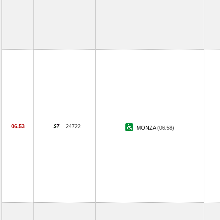
06.53
24722
MONZA
(06.58)