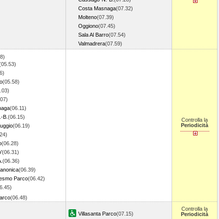
Costa Masnaga
(07.32)
Molteno
(07.39)
Oggiono
(07.45)
Sala Al Barro
(07.54)
Valmadrera
(07.59)
8)
(05.53)
6)
ro
(05.58)
.03)
.07)
naga
(06.11)
-B.
(06.15)
Controlla la
Periodicità
uggio
(06.19)
24)
o
(06.28)
'
(06.31)
A.
(06.36)
anonica
(06.39)
esmo Parco
(06.42)
6.45)
Parco
(06.48)
Controlla la
Villasanta Parco
(07.15)
Periodicità