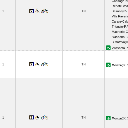
Cassago-N.
Renate-Ved
1
TN
Besana
(05.
Villa Raveri
Carate-Calo
Triuggio-P.
Macherio-C
Biassono-L
Buttafava
(0
Villasanta 
1
TN
Monza
(06
1
TN
Monza
(06