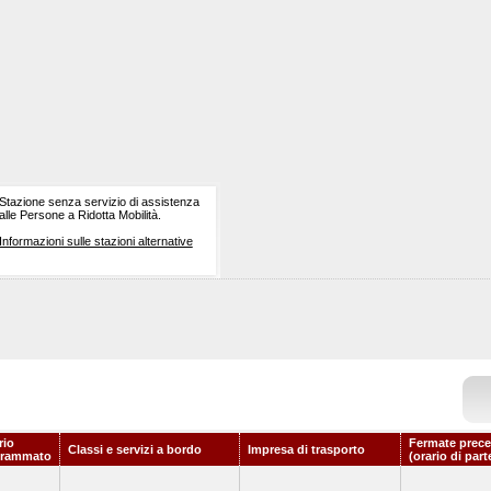
Stazione senza servizio di assistenza
alle Persone a Ridotta Mobilità.
Informazioni sulle stazioni alternative
rio
Fermate prece
Classi e servizi a bordo
Impresa di trasporto
grammato
(orario di par