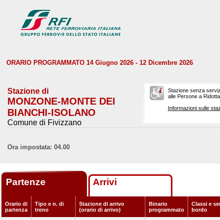
ORARIO PROGRAMMATO 14 Giugno 2026 - 12 Dicembre 2026
Stazione di
Stazione senza serviz
alle Persone a Ridotta 
MONZONE-MONTE DEI
Informazioni sulle staz
BIANCHI-ISOLANO
Comune di Fivizzano
Ora impostata: 04.00
Partenze
Arrivi
Orario di
Tipo e n. di
Stazione di arrivo
Binario
Classi e ser
partenza
treno
(orario di arrivo)
programmato
bordo