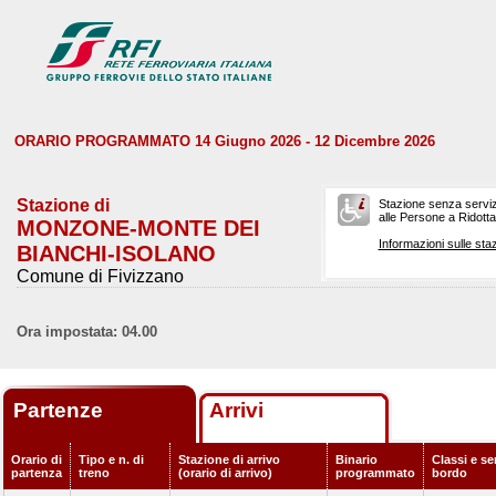
ORARIO PROGRAMMATO 14 Giugno 2026 - 12 Dicembre 2026
Stazione di
Stazione senza serviz
alle Persone a Ridotta 
MONZONE-MONTE DEI
Informazioni sulle staz
BIANCHI-ISOLANO
Comune di Fivizzano
Ora impostata: 04.00
Partenze
Arrivi
Orario di
Tipo e n. di
Stazione di arrivo
Binario
Classi e ser
partenza
treno
(orario di arrivo)
programmato
bordo