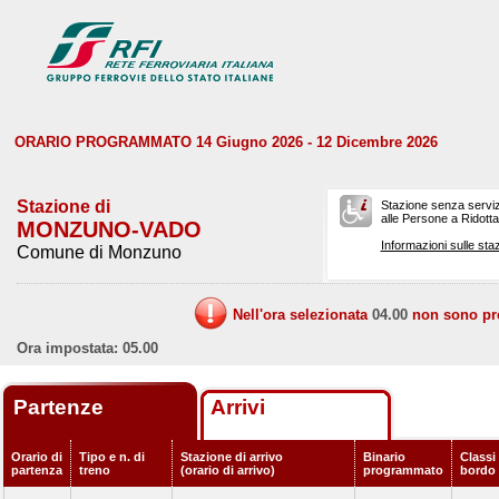
ORARIO PROGRAMMATO 14 Giugno 2026 - 12 Dicembre 2026
Stazione di
Stazione senza serviz
alle Persone a Ridotta 
MONZUNO-VADO
Informazioni sulle staz
Comune di Monzuno
Nell'ora selezionata
04.00
non sono prev
Ora impostata: 05.00
Partenze
Arrivi
Orario di
Tipo e n. di
Stazione di arrivo
Binario
Classi 
partenza
treno
(orario di arrivo)
programmato
bordo