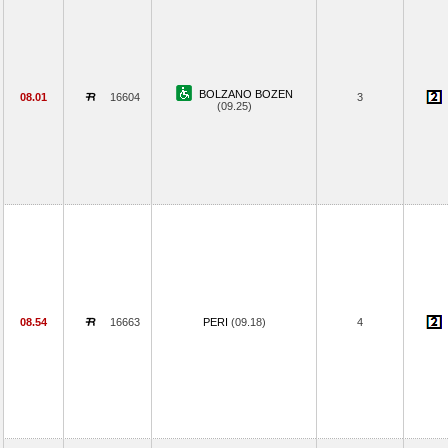
BOLZANO BOZEN
08.01
16604
3
(09.25)
08.54
16663
PERI
(09.18)
4