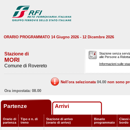
ORARIO PROGRAMMATO 14 Giugno 2026 - 12 Dicembre 2026
Stazione di
Stazione senza serviz
alle Persone a Ridotta 
MORI
Informazioni sulle staz
Comune di Rovereto
Nell'ora selezionata
04.00
non sono prev
Ora impostata: 08.00
Partenze
Arrivi
Orario di
Tipo e n. di
Stazione di arrivo
Binario
Classi 
partenza
treno
(orario di arrivo)
programmato
bordo