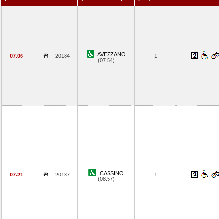
AVEZZANO
07.06
20184
1
(07.54)
CASSINO
07.21
20187
1
(08.57)