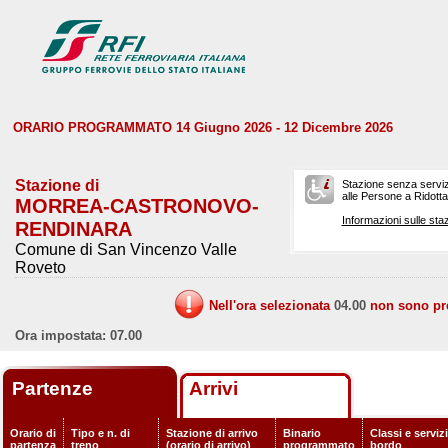
ORARIO PROGRAMMATO 14 Giugno 2026 - 12 Dicembre 2026
Stazione di
Stazione senza serviz
alle Persone a Ridotta 
MORREA-CASTRONOVO-
Informazioni sulle staz
RENDINARA
Comune di San Vincenzo Valle
Roveto
Nell'ora selezionata
04.00
non sono prev
Ora impostata: 07.00
Partenze
Arrivi
Orario di
Tipo e n. di
Stazione di arrivo
Binario
Classi e servizi
partenza
treno
(orario di arrivo)
programmato
bordo