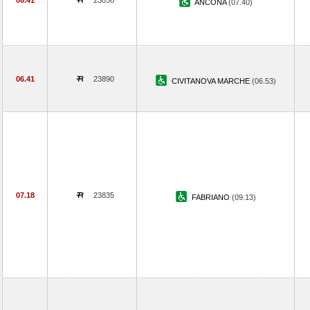
06.41
23836
ANCONA
(07.40)
06.41
23890
CIVITANOVA MARCHE
(06.53)
07.18
23835
FABRIANO
(09.13)