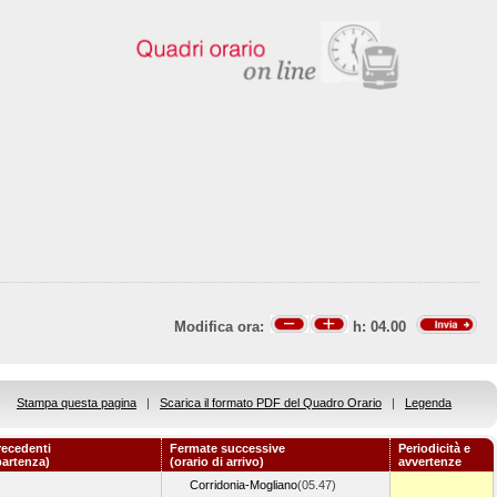
Modifica ora:
h:
04.00
Stampa questa pagina
|
Scarica il formato PDF del Quadro Orario
|
Legenda
recedenti
Fermate successive
Periodicità e
partenza)
(orario di arrivo)
avvertenze
Corridonia-Mogliano
(05.47)