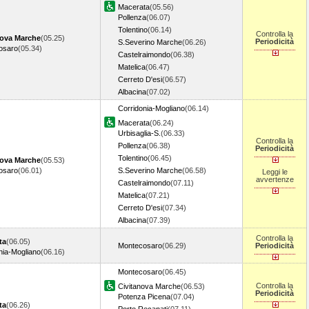
Macerata
(05.56)
Pollenza
(06.07)
Tolentino
(06.14)
Controlla la
nova Marche
(05.25)
Periodicità
S.Severino Marche
(06.26)
osaro
(05.34)
Castelraimondo
(06.38)
Matelica
(06.47)
Cerreto D'esi
(06.57)
Albacina
(07.02)
Corridonia-Mogliano
(06.14)
Macerata
(06.24)
Urbisaglia-S.
(06.33)
Controlla la
Pollenza
(06.38)
Periodicità
Tolentino
(06.45)
nova Marche
(05.53)
osaro
(06.01)
S.Severino Marche
(06.58)
Leggi le
avvertenze
Castelraimondo
(07.11)
Matelica
(07.21)
Cerreto D'esi
(07.34)
Albacina
(07.39)
Controlla la
ta
(06.05)
Montecosaro
(06.29)
Periodicità
nia-Mogliano
(06.16)
Montecosaro
(06.45)
Controlla la
Civitanova Marche
(06.53)
Periodicità
Potenza Picena
(07.04)
ta
(06.26)