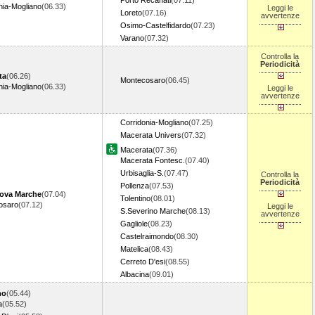
Porto Recanati
(07.11)
nia-Mogliano
(06.33)
Leggi le
Loreto
(07.16)
avvertenze
Osimo-Castelfidardo
(07.23)
Varano
(07.32)
Controlla la
Periodicità
ta
(06.26)
Montecosaro
(06.45)
nia-Mogliano
(06.33)
Leggi le
avvertenze
Corridonia-Mogliano
(07.25)
Macerata Univers
(07.32)
Macerata
(07.36)
Macerata Fontesc.
(07.40)
Urbisaglia-S.
(07.47)
Controlla la
Periodicità
Pollenza
(07.53)
nova Marche
(07.04)
Tolentino
(08.01)
osaro
(07.12)
Leggi le
S.Severino Marche
(08.13)
avvertenze
Gagliole
(08.23)
Castelraimondo
(08.30)
Matelica
(08.43)
Cerreto D'esi
(08.55)
Albacina
(09.01)
no
(05.44)
a
(05.52)