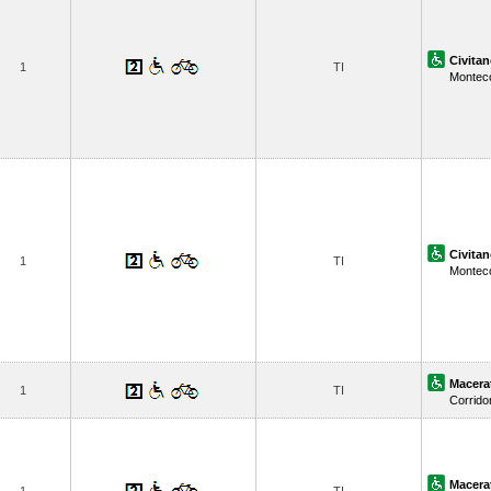
Civita
1
TI
Montec
Civita
1
TI
Montec
Macera
1
TI
Corrido
Macera