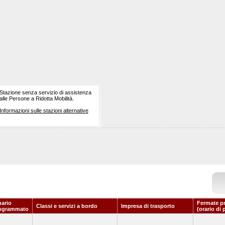
Stazione senza servizio di assistenza
alle Persone a Ridotta Mobilità.
Informazioni sulle stazioni alternative
nario
Fermate p
Classi e servizi a bordo
Impresa di trasporto
ogrammato
(orario di 