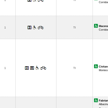
1
TI
Corrido
Macera
1
TI
Corrido
Civita
1
TI
Montec
Fabria
Albacin