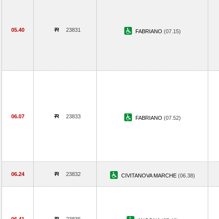
05.40
23831
FABRIANO
(07.15)
06.07
23833
FABRIANO
(07.52)
06.24
23832
CIVITANOVA MARCHE
(06.38)