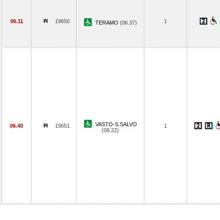
06.11
19650
1
TERAMO
(06.37)
VASTO-S.SALVO
06.40
19651
1
(08.22)