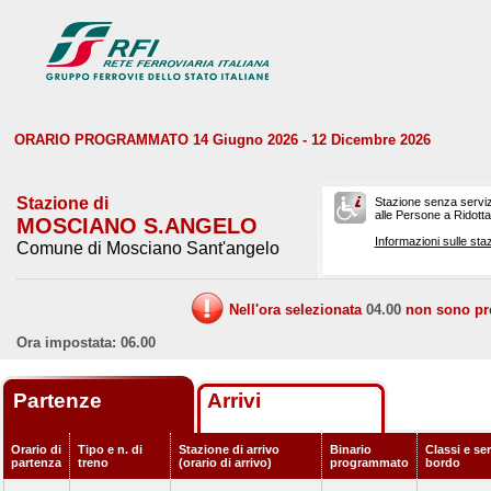
ORARIO PROGRAMMATO 14 Giugno 2026 - 12 Dicembre 2026
Stazione di
Stazione senza serviz
alle Persone a Ridotta 
MOSCIANO S.ANGELO
Informazioni sulle staz
Comune di Mosciano Sant'angelo
Nell'ora selezionata
04.00
non sono prev
Ora impostata: 06.00
Partenze
Arrivi
Orario di
Tipo e n. di
Stazione di arrivo
Binario
Classi e ser
partenza
treno
(orario di arrivo)
programmato
bordo