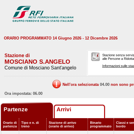
ORARIO PROGRAMMATO 14 Giugno 2026 - 12 Dicembre 2026
Stazione di
Stazione senza serviz
alle Persone a Ridotta 
MOSCIANO S.ANGELO
Informazioni sulle staz
Comune di Mosciano Sant'angelo
Nell'ora selezionata
04.00
non sono prev
Ora impostata: 06.00
Partenze
Arrivi
Orario di
Tipo e n. di
Stazione di arrivo
Binario
Classi e ser
partenza
treno
(orario di arrivo)
programmato
bordo