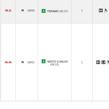
06.11
19650
1
TERAMO
(06.37)
VASTO-S.SALVO
06.40
19651
1
(08.22)