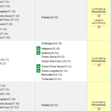
o
(07.01)
ri
(07.05)
Controlla la
ngotto
(07.10)
Periodicità
orta Susa
(07.18)
Feletto
(08.05)
eb.Foss.
(07.22)
Leggi le
avvertenze
tura
(07.26)
07.33)
(07.44)
no
(07.48)
S.Benigno
(08.36)
Volpiano
(08.40)
Settimo
(08.56)
Torino Stura
(09.03)
Controlla la
o
(08.17)
Periodicità
Torino Reb.Foss.
(09.07)
08.22)
Torino Porta Susa
(09.12)
Torino Lingotto
(09.19)
Moncalieri
(09.24)
Trofarello
(09.30)
7.20)
o
(07.31)
ri
(07.35)
ngotto
(07.40)
Controlla la
orta Susa
(07.48)
Periodicità
Feletto
(08.35)
eb.Foss.
(07.52)