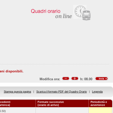
eni disponibili.
Modifica ora:
h:
08.00
Stampa questa pagina
|
Scarica il formato PDF del Quadro Orario
|
Legenda
ecedenti
Fermate successive
Periodicità e
artenza)
(orario di arrivo)
avvertenze
6.50)