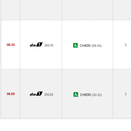
08.33
1
26170
CHIERI
(09.41)
08.59
1
26116
CHIERI
(10.11)