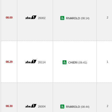
08.00
2
26002
RIVAROLO
(08.14)
08.29
1
26114
CHIERI
(09.41)
08.30
2
26004
RIVAROLO
(08.44)