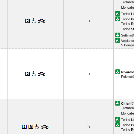
Trofarell
Moncalie
Torino Li
Torino P
TI
Torino R
Torino S
Settimo
(
Volpiano
S.Benig
Rivarol
TI
Feletto
(
Chieri
(0
Trofarell
Moncalie
Torino Li
Torino P
TI
Torino R