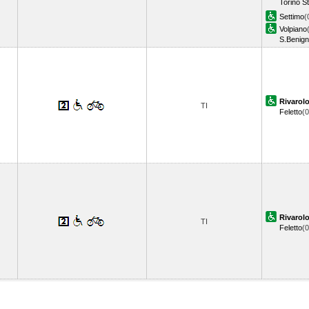
Torino S
Settimo
(
Volpiano
S.Benig
Rivarol
TI
Feletto
(
Rivarol
TI
Feletto
(