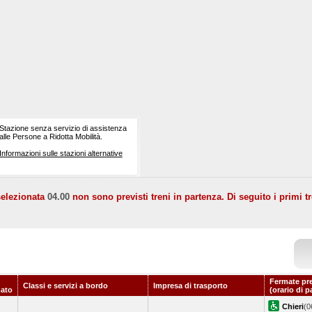
Stazione senza servizio di assistenza
alle Persone a Ridotta Mobilità.
Informazioni sulle stazioni alternative
selezionata
04.00
non sono previsti treni in partenza. Di seguito i primi tr
Fermate pr
Classi e servizi a bordo
Impresa di trasporto
ato
(orario di p
Chieri
(0