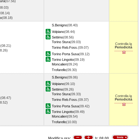
tura
(07.56)
08.03)
(08.14)
no
(08.18)
S.Benigno
(08.40)
Volpiano
(08.44)
Settimo
(08.56)
Torino Stura
(09.03)
Controlla la
o
(08.21)
Periodicità
Torino Reb.Foss.
(09.07)
08.26)
Torino Porta Susa
(09.12)
Torino Lingotto
(09.19)
Moncalieri
(09.24)
Trofarello
(09.30)
S.Benigno
(09.06)
Volpiano
(09.10)
Settimo
(09.26)
Torino Stura
(09.33)
Controlla la
o
(08.47)
Periodicità
Torino Reb.Foss.
(09.37)
08.52)
Torino Porta Susa
(09.42)
Torino Lingotto
(09.49)
Moncalieri
(09.54)
Trofarello
(10.00)
Modifica ora:
h:
08.00