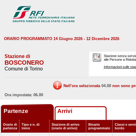
ORARIO PROGRAMMATO 14 Giugno 2026 - 12 Dicembre 2026
Stazione di
Stazione senza serviz
alle Persone a Ridotta 
BOSCONERO
Informazioni sulle staz
Comune di Torino
Nell'ora selezionata
04.00
non sono prev
Ora impostata: 06.00
Partenze
Arrivi
Orario di
Tipo e n. di
Stazione di arrivo
Binario
Classi e servi
partenza
treno
(orario di arrivo)
programmato
bordo