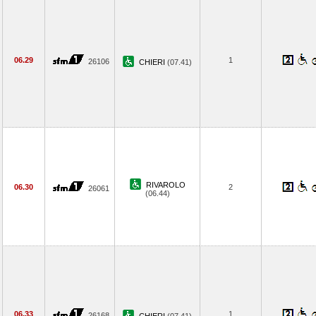
06.29
1
26106
CHIERI
(07.41)
RIVAROLO
06.30
2
26061
(06.44)
06.33
1
26168