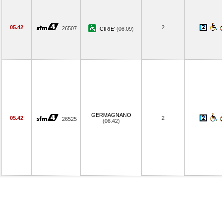
05.42
2
26507
CIRIE'
(06.09)
GERMAGNANO
05.42
2
26525
(06.42)