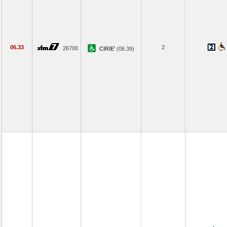
06.33
2
26700
CIRIE'
(06.39)