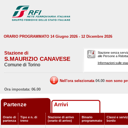
ORARIO PROGRAMMATO 14 Giugno 2026 - 12 Dicembre 2026
Stazione di
Stazione senza serviz
alle Persone a Ridotta 
S.MAURIZIO CANAVESE
Informazioni sulle staz
Comune di Torino
Nell'ora selezionata
04.00
non sono prev
Ora impostata: 06.00
Partenze
Arrivi
Orario di
Tipo e n. di
Stazione di arrivo
Binario
Classi e serviz
partenza
treno
(orario di arrivo)
programmato
bordo