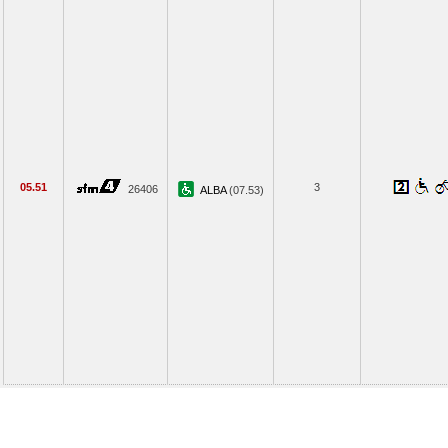
05.51
3
26406
ALBA
(07.53)