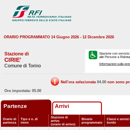
ORARIO PROGRAMMATO 14 Giugno 2026 - 12 Dicembre 2026
Stazione di
Stazione con servizio
alle Persone a Ridotta 
CIRIE'
Informazioni sulla pre
Comune di Torino
Nell'ora selezionata
04.00
non sono prev
Ora impostata: 05.00
Partenze
Arrivi
Stazione di
Orario di
Tipo e n. di
Binario
Classi e servizi
arrivo
partenza
treno
programmato
bordo
(orario di arrivo)