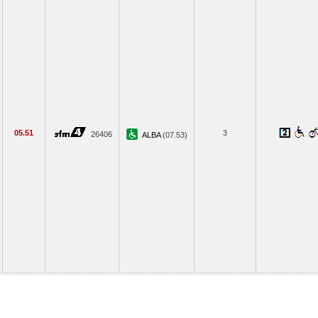
05.51
3
26406
ALBA
(07.53)