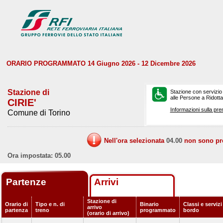
ORARIO PROGRAMMATO 14 Giugno 2026 - 12 Dicembre 2026
Stazione di
Stazione con servizio
alle Persone a Ridotta 
CIRIE'
Informazioni sulla pre
Comune di Torino
Nell'ora selezionata
04.00
non sono prev
Ora impostata: 05.00
Partenze
Arrivi
Stazione di
Orario di
Tipo e n. di
Binario
Classi e servizi
arrivo
partenza
treno
programmato
bordo
(orario di arrivo)