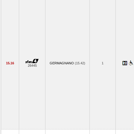
15.16
GERMAGNANO
(15.42)
1
26445