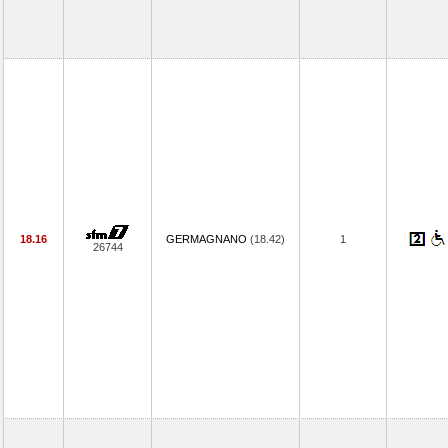
18.16
GERMAGNANO
(18.42)
1
26744