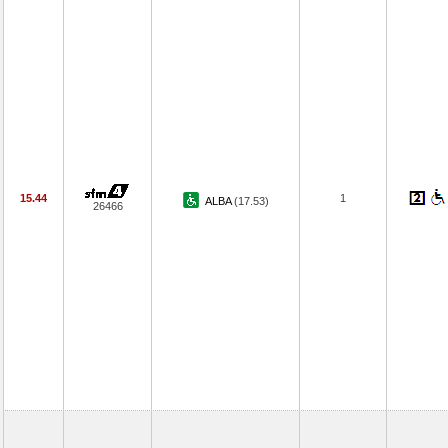
15.44
1
ALBA
(17.53)
26466