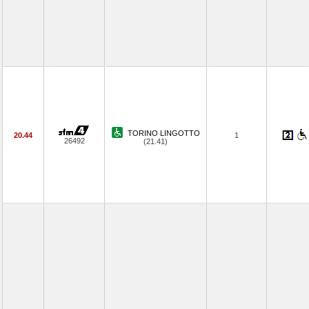
TORINO LINGOTTO
20.44
1
26492
(21.41)