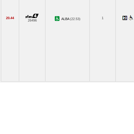
20.44
1
ALBA
(22.53)
26496