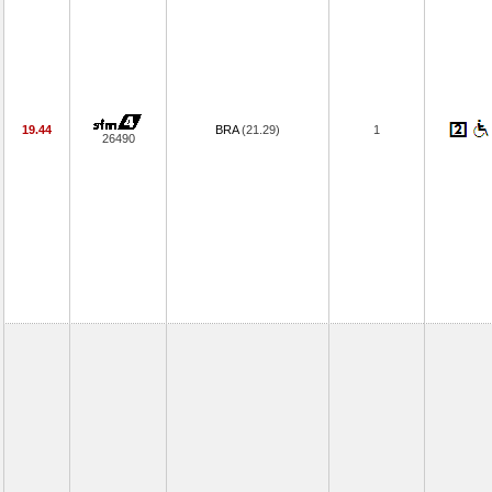
19.44
BRA
(21.29)
1
26490