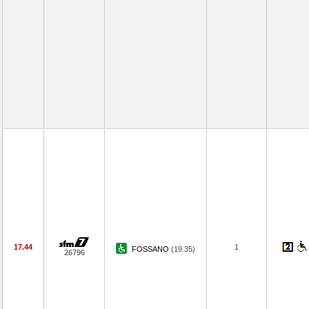
17.44
1
FOSSANO
(19.35)
26796