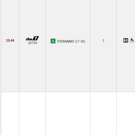
15.44
1
FOSSANO
(17.35)
26794