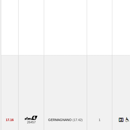
17.16
GERMAGNANO
(17.42)
1
26457