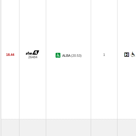
18.44
1
ALBA
(20.53)
26484