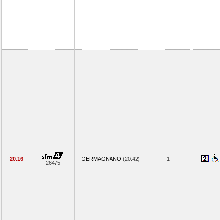
20.16
GERMAGNANO
(20.42)
1
26475