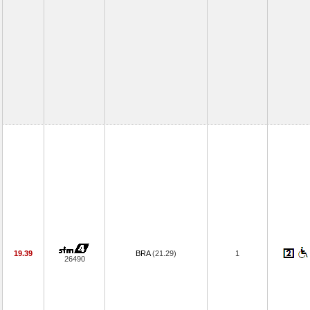
19.39
BRA
(21.29)
1
26490