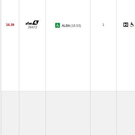
16.39
1
ALBA
(18.53)
26472