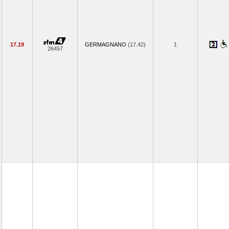
17.19
GERMAGNANO
(17.42)
1
26457