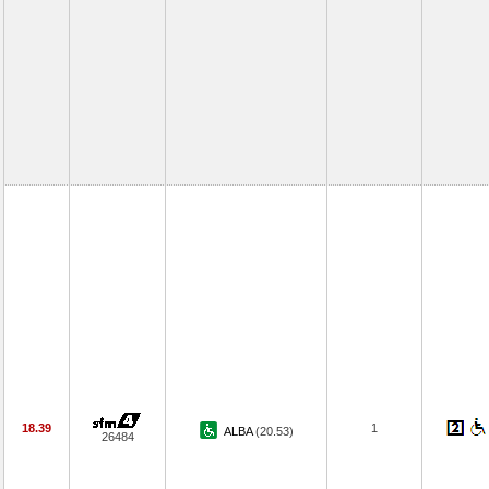
18.39
1
ALBA
(20.53)
26484