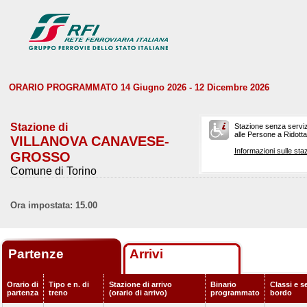
ORARIO PROGRAMMATO 14 Giugno 2026 - 12 Dicembre 2026
Stazione di
Stazione senza serviz
alle Persone a Ridotta 
VILLANOVA CANAVESE-
Informazioni sulle staz
GROSSO
Comune di Torino
Ora impostata: 15.00
Partenze
Arrivi
Orario di
Tipo e n. di
Stazione di arrivo
Binario
Classi e se
partenza
treno
(orario di arrivo)
programmato
bordo