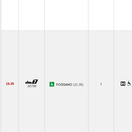
19.39
1
FOSSANO
(21.35)
26798