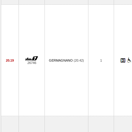
20.19
GERMAGNANO
(20.42)
1
26746