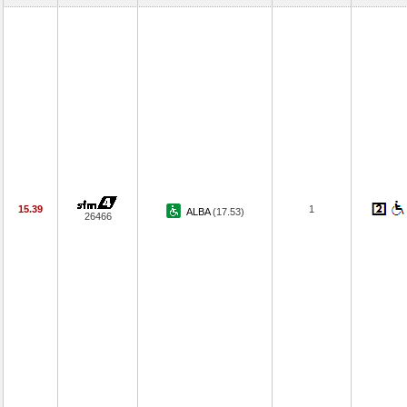
15.39
1
ALBA
(17.53)
26466