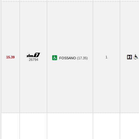
15.39
1
FOSSANO
(17.35)
26794