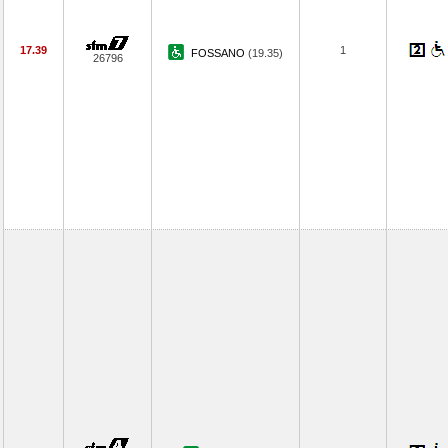
17.39
1
FOSSANO
(19.35)
26796