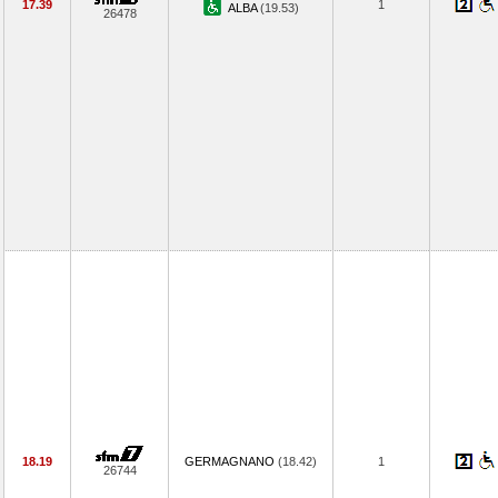
17.39
1
ALBA
(19.53)
26478
18.19
GERMAGNANO
(18.42)
1
26744