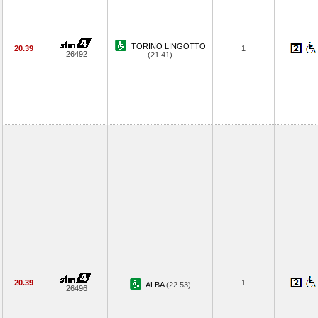
TORINO LINGOTTO
20.39
1
26492
(21.41)
20.39
1
ALBA
(22.53)
26496