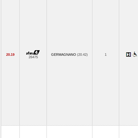
20.19
GERMAGNANO
(20.42)
1
26475