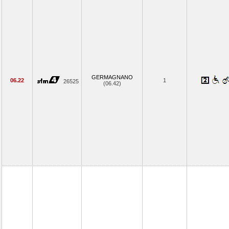
GERMAGNANO
06.22
1
26525
(06.42)