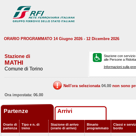
ORARIO PROGRAMMATO 14 Giugno 2026 - 12 Dicembre 2026
Stazione di
Stazione con servizio
alle Persone a Ridotta 
MATHI
Informazioni sulla pre
Comune di Torino
Nell'ora selezionata
04.00
non sono prev
Ora impostata: 06.00
Partenze
Arrivi
Orario di
Tipo e n. di
Stazione di arrivo
Binario
Classi e serviz
partenza
treno
(orario di arrivo)
programmato
bordo