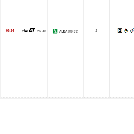
06.34
2
26510
ALBA
(08.53)