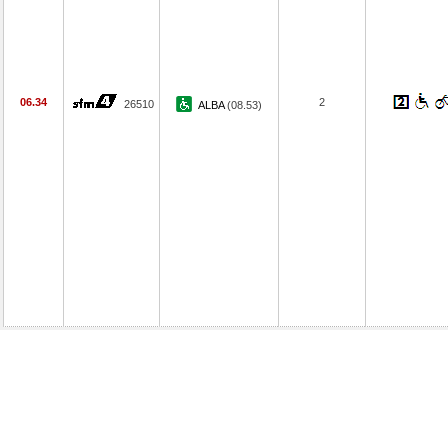
06.34
2
26510
ALBA
(08.53)