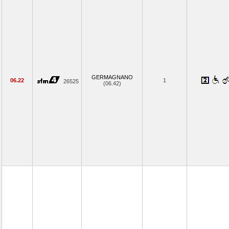
GERMAGNANO
06.22
1
26525
(06.42)