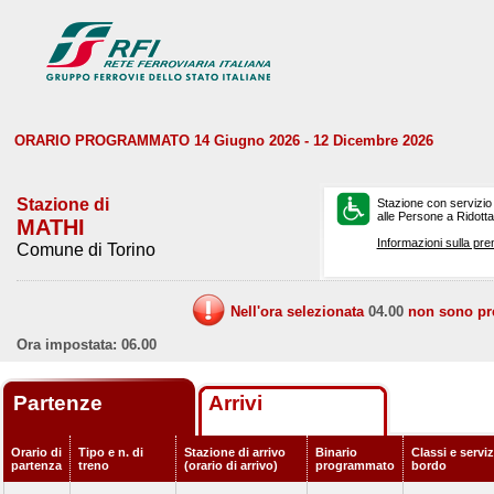
ORARIO PROGRAMMATO 14 Giugno 2026 - 12 Dicembre 2026
Stazione di
Stazione con servizio
alle Persone a Ridotta 
MATHI
Informazioni sulla pre
Comune di Torino
Nell'ora selezionata
04.00
non sono prev
Ora impostata: 06.00
Partenze
Arrivi
Orario di
Tipo e n. di
Stazione di arrivo
Binario
Classi e serviz
partenza
treno
(orario di arrivo)
programmato
bordo