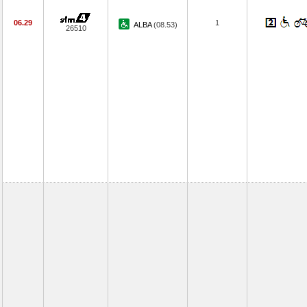
06.29
1
ALBA
(08.53)
26510