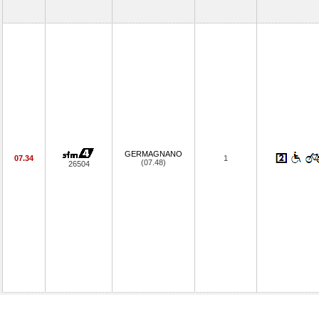
GERMAGNANO
07.34
1
(07.48)
26504