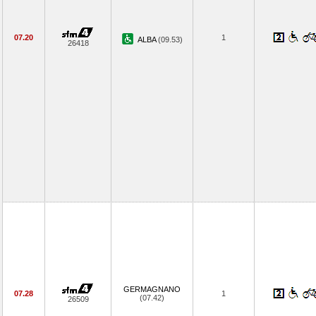
07.20
1
ALBA
(09.53)
26418
GERMAGNANO
07.28
1
(07.42)
26509