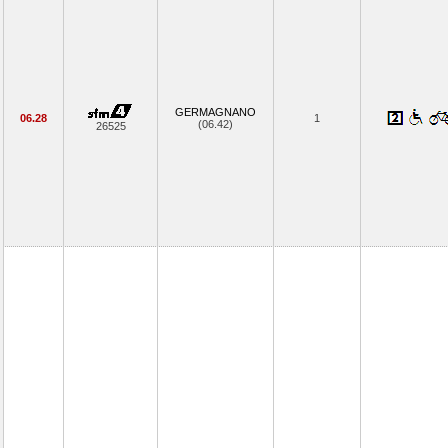
GERMAGNANO
06.28
1
(06.42)
26525