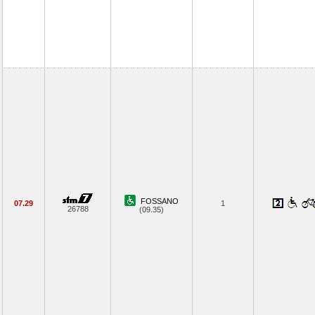
FOSSANO
07.29
1
26788
(09.35)