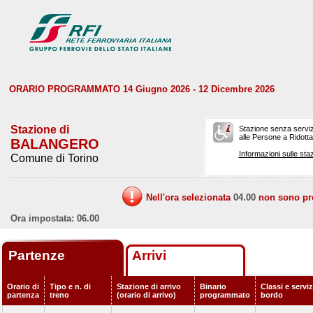
ORARIO PROGRAMMATO 14 Giugno 2026 - 12 Dicembre 2026
Stazione di
Stazione senza serviz
alle Persone a Ridotta 
BALANGERO
Informazioni sulle staz
Comune di Torino
Nell'ora selezionata
04.00
non sono prev
Ora impostata: 06.00
Partenze
Arrivi
Orario di
Tipo e n. di
Stazione di arrivo
Binario
Classi e serviz
partenza
treno
(orario di arrivo)
programmato
bordo