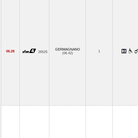
GERMAGNANO
06.28
1
26525
(06.42)