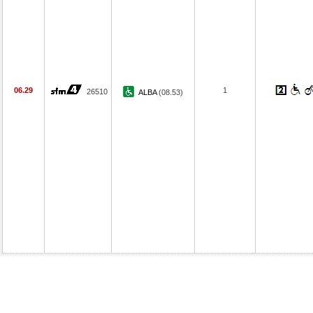
06.29
1
26510
ALBA
(08.53)