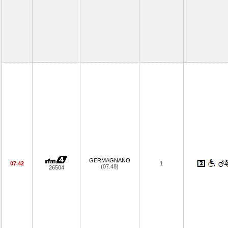
GERMAGNANO
07.42
1
(07.48)
26504