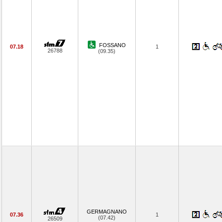
FOSSANO
07.18
1
26788
(09.35)
GERMAGNANO
07.36
1
(07.42)
26509