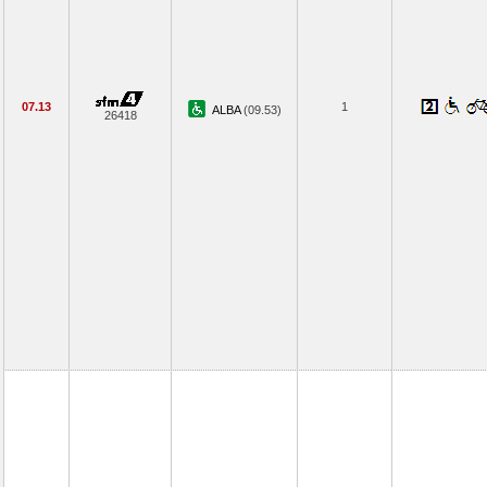
07.13
1
ALBA
(09.53)
26418