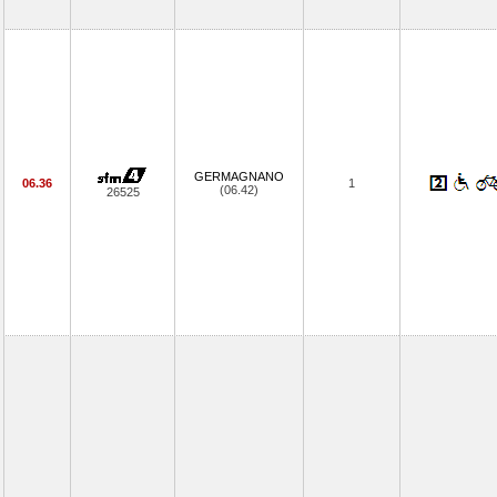
GERMAGNANO
06.36
1
(06.42)
26525