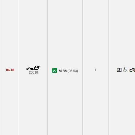
06.18
1
ALBA
(08.53)
26510