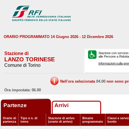
ORARIO PROGRAMMATO 14 Giugno 2026 - 12 Dicembre 2026
Stazione di
Stazione con servizio
alle Persone a Ridotta 
LANZO TORINESE
Informazioni sulla pre
Comune di Torino
Nell'ora selezionata
04.00
non sono prev
Ora impostata: 06.00
Partenze
Arrivi
Orario di
Tipo e n. di
Stazione di arrivo
Binario
Classi e serviz
partenza
treno
(orario di arrivo)
programmato
bordo