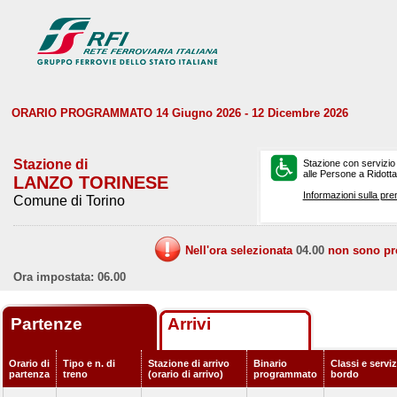
ORARIO PROGRAMMATO 14 Giugno 2026 - 12 Dicembre 2026
Stazione di
Stazione con servizio
alle Persone a Ridotta 
LANZO TORINESE
Informazioni sulla pre
Comune di Torino
Nell'ora selezionata
04.00
non sono prev
Ora impostata: 06.00
Partenze
Arrivi
Orario di
Tipo e n. di
Stazione di arrivo
Binario
Classi e serviz
partenza
treno
(orario di arrivo)
programmato
bordo