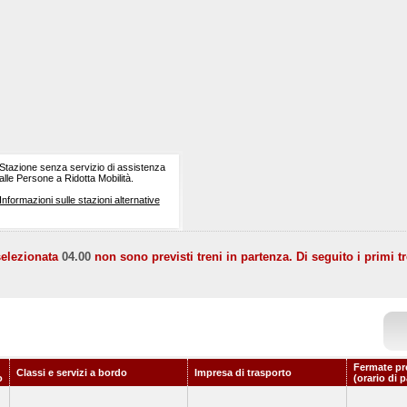
Stazione senza servizio di assistenza
alle Persone a Ridotta Mobilità.
Informazioni sulle stazioni alternative
selezionata
04.00
non sono previsti treni in partenza. Di seguito i primi tr
Fermate pr
Classi e servizi a bordo
Impresa di trasporto
o
(orario di 