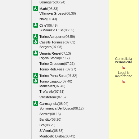
Balangero
(06.24)
Mathi
(06.33)
Villanova Grosso
(06.38)
Nole
(06.43)
Cirie'
(06.49)
S.Maurizio C.Se
(06.55)
Torino Aeroporto
(06.59)
Caselle Torinese
(07.03)
Borgaro
(07.08)
Venaria Reale
(07.13)
Rigola Stadio
(07.17)
Controlla la
Periodicità
Torino Grosseto
(07.21)
Torino Reb.Foss.
(07.27)
Leggi le
Torino Porta Susa
(07.32)
avvertenze
Torino Lingotto
(07.40)
Moncalieri
(07.46)
Trofarello
(07.51)
Villastellone
(07.57)
Carmagnola
(08.04)
Sommariva Del Bosco
(08.12)
Sanfre'
(08.16)
Bandito
(08.20)
Bra
(08.29)
S.Vittoria
(08.38)
Monticello D'alba
(08.43)