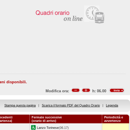
eni disponibili.
Modifica ora:
h:
06.00
Stampa questa pagina
|
Scarica il formato PDF del Quadro Orario
|
Legenda
ecedenti
Fermate successive
Periodicità e
partenza)
(orario di arrivo)
avvertenze
Lanzo Torinese
(06.17)