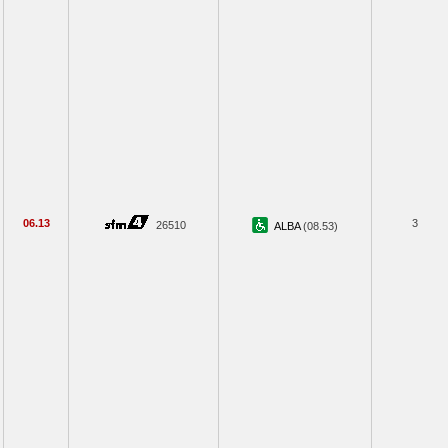
06.13
3
26510
ALBA
(08.53)