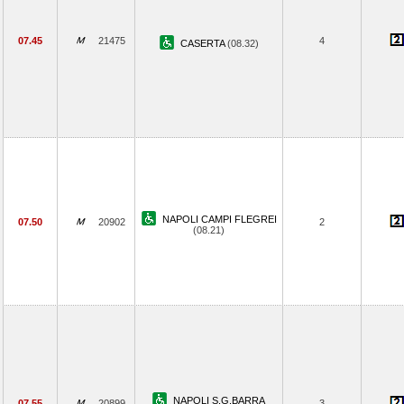
07.45
21475
4
CASERTA
(08.32)
NAPOLI CAMPI FLEGREI
07.50
20902
2
(08.21)
NAPOLI S.G.BARRA
07.55
20899
3