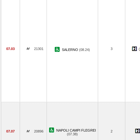
07.03
21301
3
SALERNO
(08.24)
NAPOLI CAMPI FLEGREI
07.07
20896
2
(07.38)