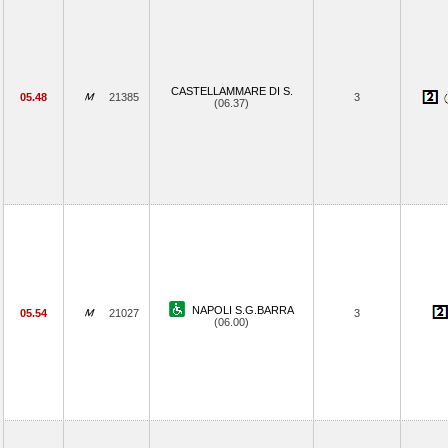
CASTELLAMMARE DI S.
05.48
21385
3
(06.37)
NAPOLI S.G.BARRA
05.54
21027
3
(06.00)