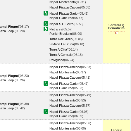
Napoli Montesanto
(05.31)
Napoli Piazza Cavour
(05.35)
Napoli Piazza Garib.
(05.41)
Napoli Gianturco
(05.47)
Napoli S.G.Barra
(05.53)
Controlla la
ampi Flegrei
(05.17)
Periodicità
Pietrarsa
(05.57)
azza Leop.
(05.20)
Portici-Ercolano
(06.00)
Torre Del Greco
(06.05)
S.Maria La Bruna
(06.10)
Torre A.Citta'
(06.14)
Torre A.Centrale
(06.18)
Rovigliano
(06.24)
Napoli Piazza Amedeo
(05.33)
Napoli Montesanto
(05.37)
ampi Flegrei
(05.23)
Napoli Piazza Cavour
(05.41)
azza Leop.
(05.26)
Napoli Piazza Garib.
(05.47)
Napoli Gianturco
(05.53)
Napoli Piazza Amedeo
(05.49)
Napoli Montesanto
(05.53)
ampi Flegrei
(05.39)
Napoli Piazza Cavour
(05.57)
azza Leop.
(05.42)
Napoli Piazza Garib.
(06.03)
Napoli Gianturco
(06.09)
Napoli Piazza Amedeo
(05.56)
Napoli Montesanto
(06.00)
Leggi le