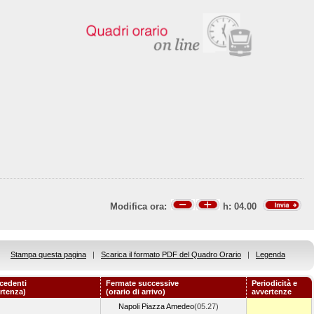
Modifica ora:
h:
04.00
Stampa questa pagina
|
Scarica il formato PDF del Quadro Orario
|
Legenda
cedenti
Fermate successive
Periodicità e
artenza)
(orario di arrivo)
avvertenze
Napoli Piazza Amedeo
(05.27)