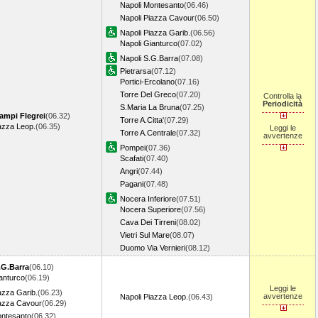
Napoli Montesanto
(06.46)
Napoli Piazza Cavour
(06.50)
Napoli Piazza Garib.
(06.56)
Napoli Gianturco
(07.02)
Napoli S.G.Barra
(07.08)
Pietrarsa
(07.12)
Portici-Ercolano
(07.16)
Torre Del Greco
(07.20)
Controlla la
Periodicità
S.Maria La Bruna
(07.25)
ampi Flegrei
(06.32)
Torre A.Citta'
(07.29)
azza Leop.
(06.35)
Leggi le
Torre A.Centrale
(07.32)
avvertenze
Pompei
(07.36)
Scafati
(07.40)
Angri
(07.44)
Pagani
(07.48)
Nocera Inferiore
(07.51)
Nocera Superiore
(07.56)
Cava Dei Tirreni
(08.02)
Vietri Sul Mare
(08.07)
Duomo Via Vernieri
(08.12)
.G.Barra
(06.10)
anturco
(06.19)
Leggi le
azza Garib.
(06.23)
avvertenze
Napoli Piazza Leop.
(06.43)
iazza Cavour
(06.29)
ontesanto
(06.32)