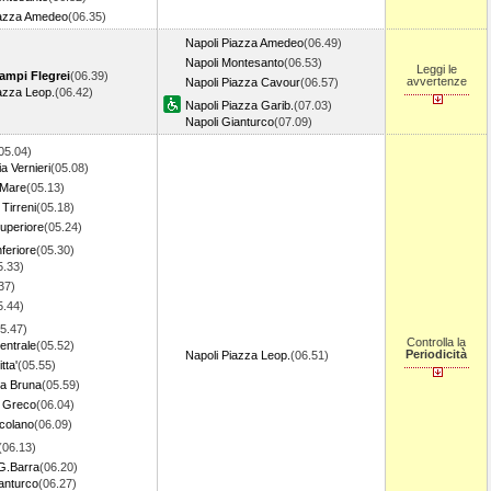
iazza Amedeo
(06.35)
Napoli Piazza Amedeo
(06.49)
Napoli Montesanto
(06.53)
Leggi le
ampi Flegrei
(06.39)
avvertenze
Napoli Piazza Cavour
(06.57)
azza Leop.
(06.42)
Napoli Piazza Garib.
(07.03)
Napoli Gianturco
(07.09)
05.04)
 Vernieri
(05.08)
l Mare
(05.13)
Tirreni
(05.18)
uperiore
(05.24)
feriore
(05.30)
5.33)
37)
5.44)
5.47)
Controlla la
entrale
(05.52)
Periodicità
Napoli Piazza Leop.
(06.51)
tta'
(05.55)
La Bruna
(05.59)
l Greco
(06.04)
rcolano
(06.09)
(06.13)
.G.Barra
(06.20)
anturco
(06.27)