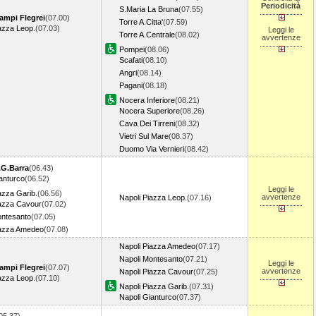
Periodicità
S.Maria La Bruna
(07.55)
ampi Flegrei
(07.00)
Torre A.Citta'
(07.59)
azza Leop.
(07.03)
Leggi le
Torre A.Centrale
(08.02)
avvertenze
Pompei
(08.06)
Scafati
(08.10)
Angri
(08.14)
Pagani
(08.18)
Nocera Inferiore
(08.21)
Nocera Superiore
(08.26)
Cava Dei Tirreni
(08.32)
Vietri Sul Mare
(08.37)
Duomo Via Vernieri
(08.42)
.G.Barra
(06.43)
anturco
(06.52)
Leggi le
azza Garib.
(06.56)
avvertenze
Napoli Piazza Leop.
(07.16)
iazza Cavour
(07.02)
ontesanto
(07.05)
iazza Amedeo
(07.08)
Napoli Piazza Amedeo
(07.17)
Napoli Montesanto
(07.21)
Leggi le
ampi Flegrei
(07.07)
avvertenze
Napoli Piazza Cavour
(07.25)
azza Leop.
(07.10)
Napoli Piazza Garib.
(07.31)
Napoli Gianturco
(07.37)