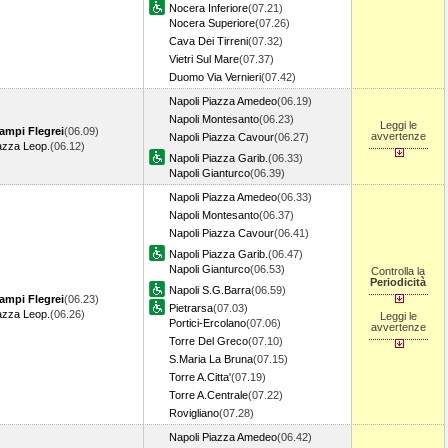
Nocera Inferiore
(07.21)
Nocera Superiore
(07.26)
Cava Dei Tirreni
(07.32)
Vietri Sul Mare
(07.37)
Duomo Via Vernieri
(07.42)
Napoli Piazza Amedeo
(06.19)
Napoli Montesanto
(06.23)
Leggi le
ampi Flegrei
(06.09)
avvertenze
Napoli Piazza Cavour
(06.27)
azza Leop.
(06.12)
Napoli Piazza Garib.
(06.33)
Napoli Gianturco
(06.39)
Napoli Piazza Amedeo
(06.33)
Napoli Montesanto
(06.37)
Napoli Piazza Cavour
(06.41)
Napoli Piazza Garib.
(06.47)
Napoli Gianturco
(06.53)
Controlla la
Periodicità
Napoli S.G.Barra
(06.59)
ampi Flegrei
(06.23)
Pietrarsa
(07.03)
azza Leop.
(06.26)
Leggi le
Portici-Ercolano
(07.06)
avvertenze
Torre Del Greco
(07.10)
S.Maria La Bruna
(07.15)
Torre A.Citta'
(07.19)
Torre A.Centrale
(07.22)
Rovigliano
(07.28)
Napoli Piazza Amedeo
(06.42)