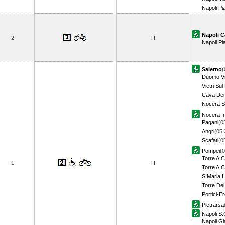
Napoli P
Napoli C
2
TI
Napoli Pi
Salerno
(
Duomo Via
Vietri Su
Cava Dei 
Nocera S
Nocera In
Pagani
(0
Angri
(05.
Scafati
(0
Pompei
(0
Torre A.C
1
TI
Torre A.Ci
S.Maria 
Torre De
Portici-E
Pietrarsa
Napoli S
Napoli Gi