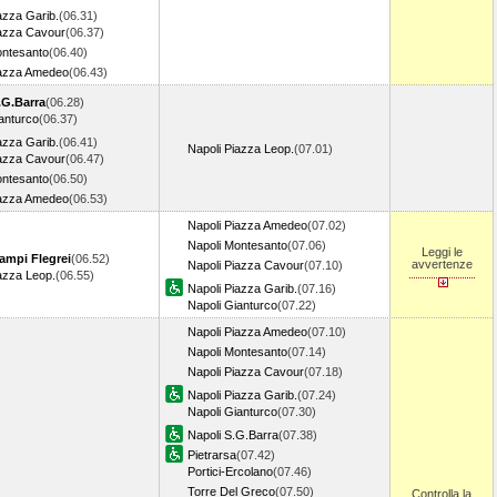
azza Garib.
(06.31)
iazza Cavour
(06.37)
ontesanto
(06.40)
iazza Amedeo
(06.43)
.G.Barra
(06.28)
anturco
(06.37)
azza Garib.
(06.41)
Napoli Piazza Leop.
(07.01)
iazza Cavour
(06.47)
ontesanto
(06.50)
iazza Amedeo
(06.53)
Napoli Piazza Amedeo
(07.02)
Napoli Montesanto
(07.06)
Leggi le
ampi Flegrei
(06.52)
avvertenze
Napoli Piazza Cavour
(07.10)
azza Leop.
(06.55)
Napoli Piazza Garib.
(07.16)
Napoli Gianturco
(07.22)
Napoli Piazza Amedeo
(07.10)
Napoli Montesanto
(07.14)
Napoli Piazza Cavour
(07.18)
Napoli Piazza Garib.
(07.24)
Napoli Gianturco
(07.30)
Napoli S.G.Barra
(07.38)
Pietrarsa
(07.42)
Portici-Ercolano
(07.46)
Torre Del Greco
(07.50)
Controlla la