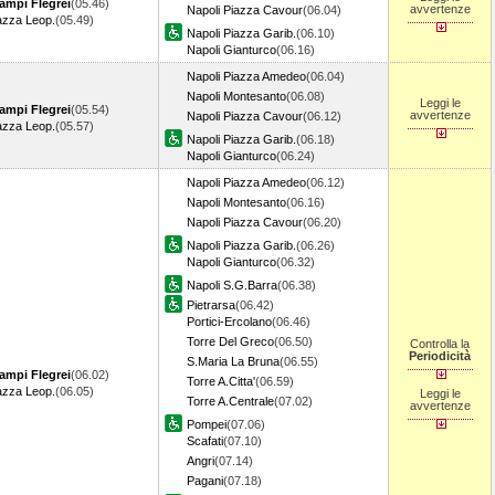
ampi Flegrei
(05.46)
avvertenze
Napoli Piazza Cavour
(06.04)
azza Leop.
(05.49)
Napoli Piazza Garib.
(06.10)
Napoli Gianturco
(06.16)
Napoli Piazza Amedeo
(06.04)
Napoli Montesanto
(06.08)
Leggi le
ampi Flegrei
(05.54)
avvertenze
Napoli Piazza Cavour
(06.12)
azza Leop.
(05.57)
Napoli Piazza Garib.
(06.18)
Napoli Gianturco
(06.24)
Napoli Piazza Amedeo
(06.12)
Napoli Montesanto
(06.16)
Napoli Piazza Cavour
(06.20)
Napoli Piazza Garib.
(06.26)
Napoli Gianturco
(06.32)
Napoli S.G.Barra
(06.38)
Pietrarsa
(06.42)
Portici-Ercolano
(06.46)
Torre Del Greco
(06.50)
Controlla la
Periodicità
S.Maria La Bruna
(06.55)
ampi Flegrei
(06.02)
Torre A.Citta'
(06.59)
azza Leop.
(06.05)
Leggi le
Torre A.Centrale
(07.02)
avvertenze
Pompei
(07.06)
Scafati
(07.10)
Angri
(07.14)
Pagani
(07.18)