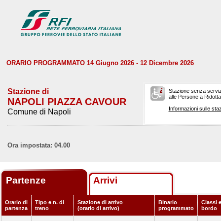
ORARIO PROGRAMMATO 14 Giugno 2026 - 12 Dicembre 2026
Stazione di
Stazione senza serviz
alle Persone a Ridotta 
NAPOLI PIAZZA CAVOUR
Informazioni sulle staz
Comune di Napoli
Ora impostata: 04.00
Partenze
Arrivi
Orario di
Tipo e n. di
Stazione di arrivo
Binario
Classi e
partenza
treno
(orario di arrivo)
programmato
bordo