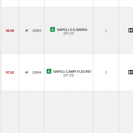
NAPOLI S.G.BARRA
06.58
20893
1
(07.17)
NAPOLI CAMPI FLEGREI
07.02
20894
2
(07.23)