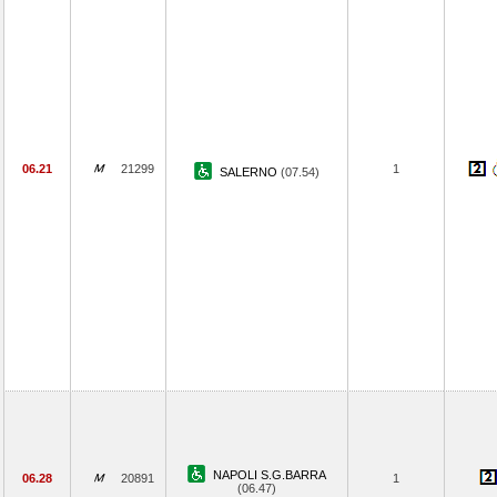
06.21
21299
1
SALERNO
(07.54)
NAPOLI S.G.BARRA
06.28
20891
1
(06.47)