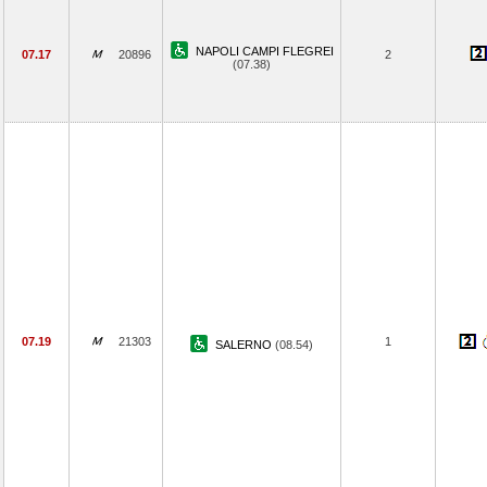
NAPOLI CAMPI FLEGREI
07.17
20896
2
(07.38)
07.19
21303
1
SALERNO
(08.54)