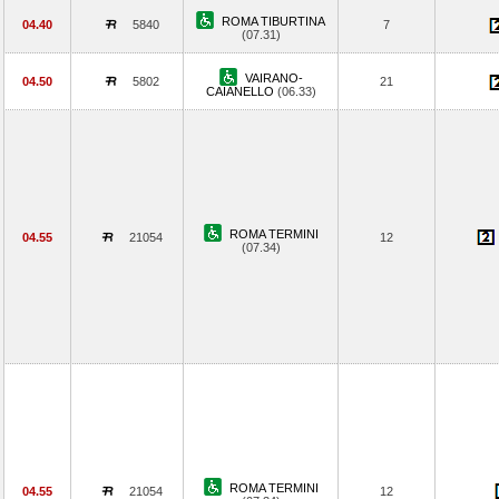
ROMA TIBURTINA
04.40
5840
7
(07.31)
VAIRANO-
04.50
5802
21
CAIANELLO
(06.33)
ROMA TERMINI
04.55
21054
12
(07.34)
ROMA TERMINI
04.55
21054
12