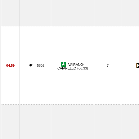
VAIRANO-
04.59
5802
7
CAIANELLO
(06.33)