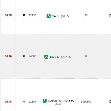
06.45
22133
20
SAPRI
(08.55)
06.46
94880
8
CASERTA
(07.35)
NAPOLI S.G.BARRA
06.48
21387
1 NA PG
(06.59)