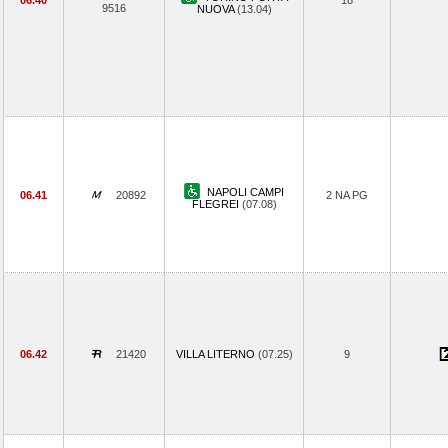
06.40
18
9516
NUOVA
(13.04)
NAPOLI CAMPI
06.41
20892
2 NA PG
FLEGREI
(07.08)
06.42
21420
VILLA LITERNO
(07.25)
9