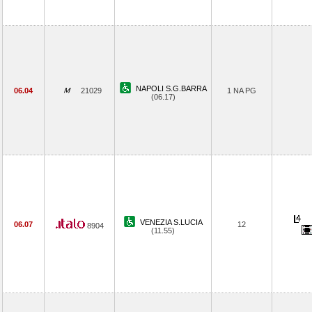
NAPOLI S.G.BARRA
06.04
21029
1 NA PG
(06.17)
VENEZIA S.LUCIA
06.07
12
8904
(11.55)