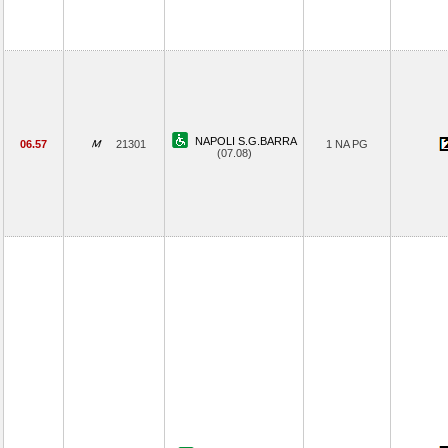
NAPOLI S.G.BARRA
06.57
21301
1 NA PG
(07.08)