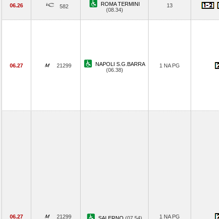
ROMA TERMINI
06.26
13
582
(08.34)
NAPOLI S.G.BARRA
06.27
21299
1 NA PG
(06.38)
06.27
21299
1 NA PG
SALERNO
(07.54)