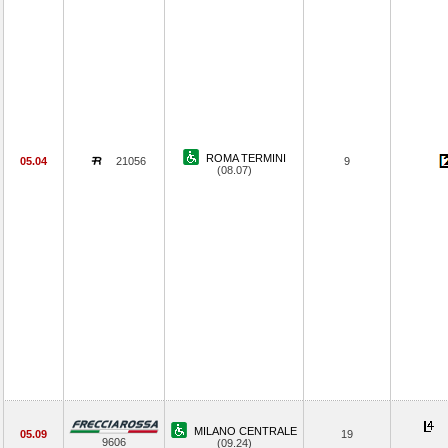
ROMA TERMINI
05.04
21056
9
(08.07)
MILANO CENTRALE
05.09
19
9606
(09.24)