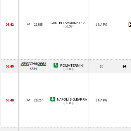
CASTELLAMMARE DI S.
05.42
21385
1 NA PG
(06.37)
ROMA TERMINI
05.45
18
8334
(07.00)
NAPOLI S.G.BARRA
05.48
21027
1 NA PG
(06.00)