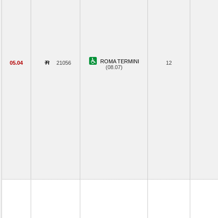
ROMA TERMINI
05.04
21056
12
(08.07)