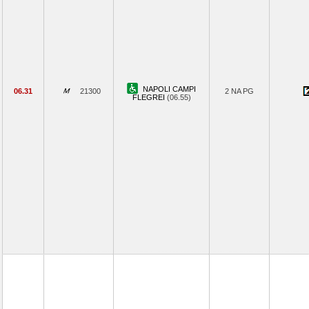
NAPOLI CAMPI
06.31
21300
2 NA PG
FLEGREI
(06.55)