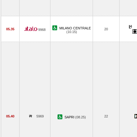
MILANO CENTRALE
05.35
20
9968
(10.15)
05.40
5969
22
SAPRI
(08.25)