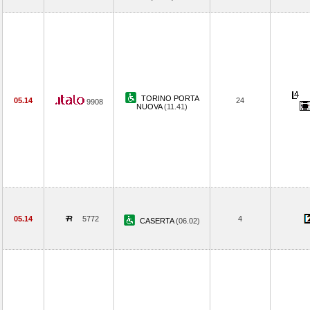
TORINO PORTA
05.14
24
9908
NUOVA
(11.41)
05.14
5772
4
CASERTA
(06.02)