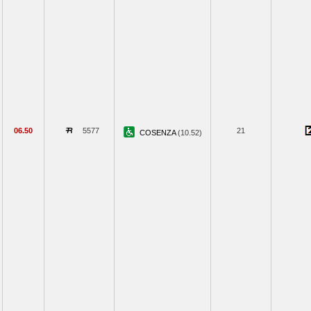
06.50
5577
21
COSENZA
(10.52)