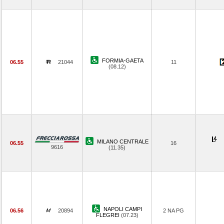
FORMIA-GAETA
06.55
21044
11
(08.12)
MILANO CENTRALE
06.55
16
9616
(11.35)
NAPOLI CAMPI
06.56
20894
2 NA PG
FLEGREI
(07.23)