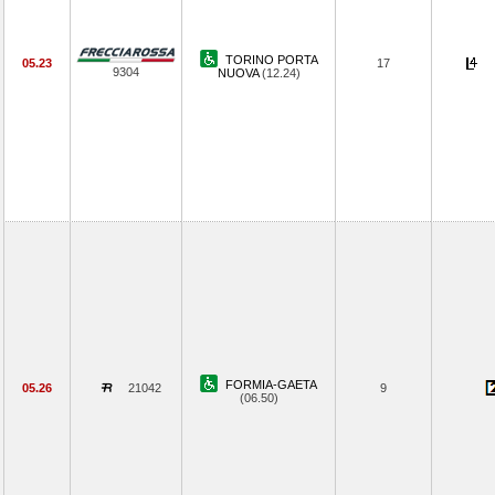
TORINO PORTA
05.23
17
9304
NUOVA
(12.24)
FORMIA-GAETA
05.26
21042
9
(06.50)