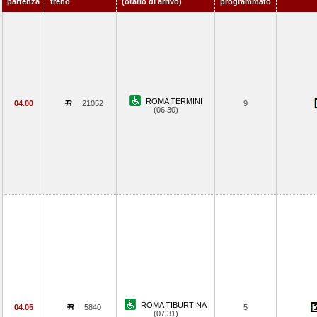
partenza
treno
(orario di arrivo)
programmato
ROMA TERMINI
04.00
21052
9
(06.30)
ROMA TIBURTINA
04.05
5840
5
(07.31)