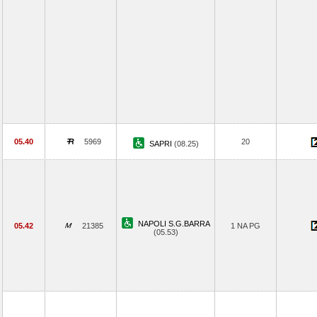
05.40
5969
20
SAPRI
(08.25)
NAPOLI S.G.BARRA
05.42
21385
1 NA PG
(05.53)