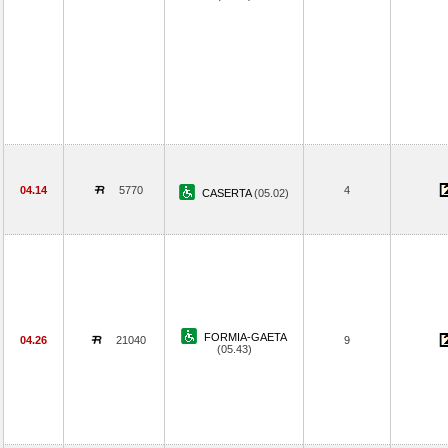
04.14
5770
4
CASERTA
(05.02)
FORMIA-GAETA
04.26
21040
9
(05.43)