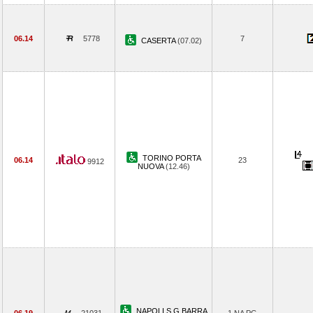
06.14
5778
7
CASERTA
(07.02)
TORINO PORTA
06.14
23
9912
NUOVA
(12.46)
NAPOLI S.G.BARRA