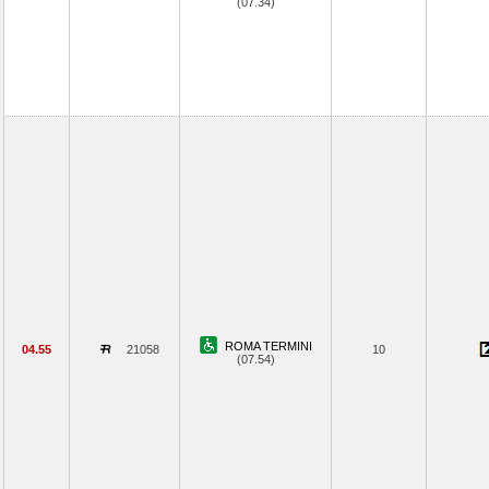
(07.34)
ROMA TERMINI
04.55
21058
10
(07.54)