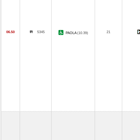
06.50
5345
21
PAOLA
(10.39)