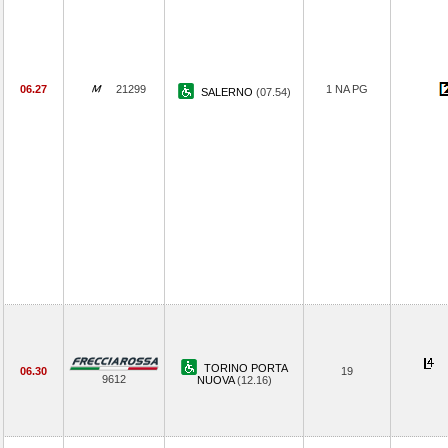
06.27
21299
1 NA PG
SALERNO
(07.54)
TORINO PORTA
06.30
19
9612
NUOVA
(12.16)