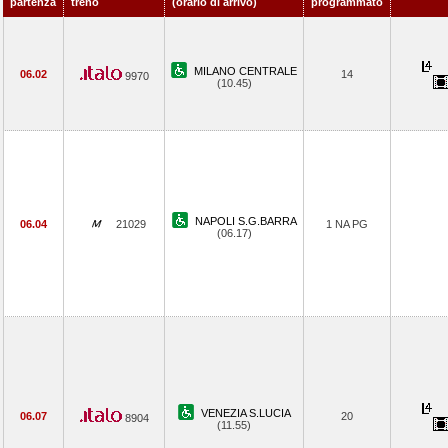
partenza
treno
(orario di arrivo)
programmato
MILANO CENTRALE
06.02
14
9970
(10.45)
NAPOLI S.G.BARRA
06.04
21029
1 NA PG
(06.17)
VENEZIA S.LUCIA
06.07
20
8904
(11.55)