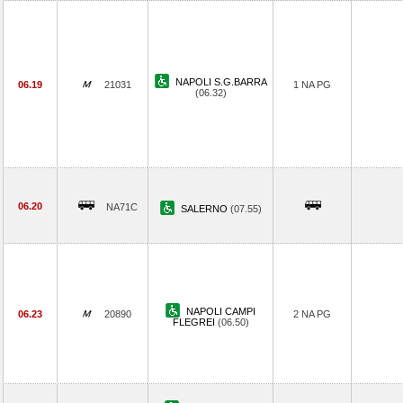
NAPOLI S.G.BARRA
06.19
21031
1 NA PG
(06.32)
06.20
NA71C
SALERNO
(07.55)
NAPOLI CAMPI
06.23
20890
2 NA PG
FLEGREI
(06.50)