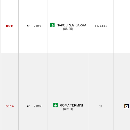
NAPOLI S.G.BARRA
06.11
21033
1 NA PG
(06.25)
ROMA TERMINI
06.14
21060
11
(09.04)