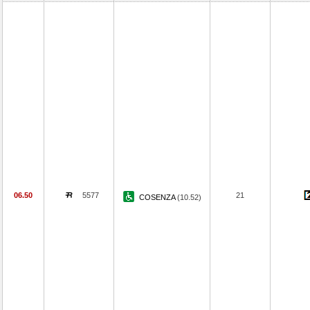
06.50
5577
21
COSENZA
(10.52)