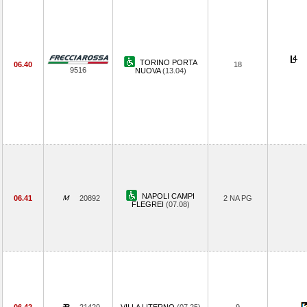
TORINO PORTA
06.40
18
9516
NUOVA
(13.04)
NAPOLI CAMPI
06.41
20892
2 NA PG
FLEGREI
(07.08)