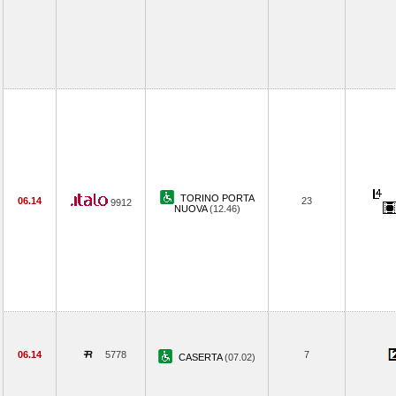
TORINO PORTA
06.14
23
9912
NUOVA
(12.46)
06.14
5778
7
CASERTA
(07.02)