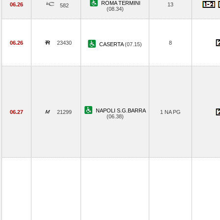
ROMA TERMINI
06.26
13
582
(08.34)
06.26
23430
8
CASERTA
(07.15)
NAPOLI S.G.BARRA
06.27
21299
1 NA PG
(06.38)