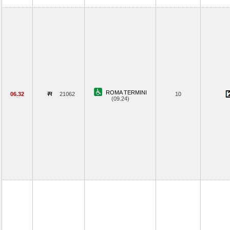
ROMA TERMINI
06.32
21062
10
(09.24)