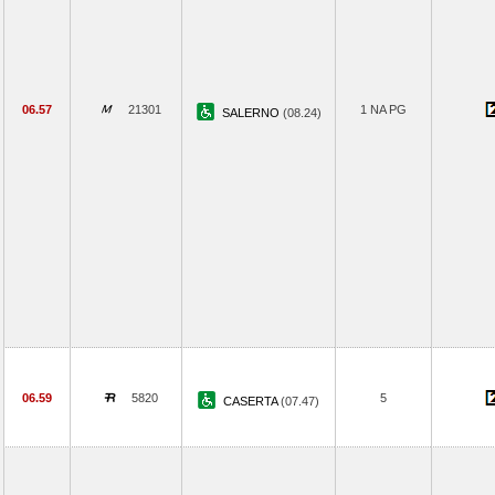
06.57
21301
1 NA PG
SALERNO
(08.24)
06.59
5820
5
CASERTA
(07.47)