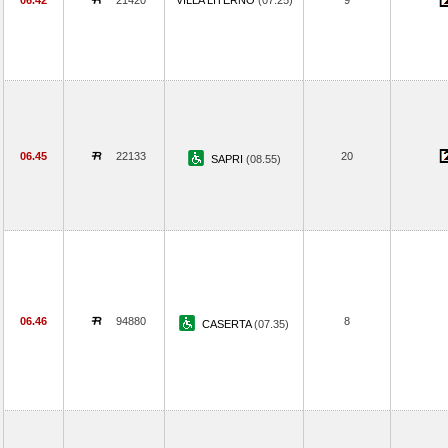
06.42
21420
VILLA LITERNO
(07.25)
9
06.45
22133
20
SAPRI
(08.55)
06.46
94880
8
CASERTA
(07.35)