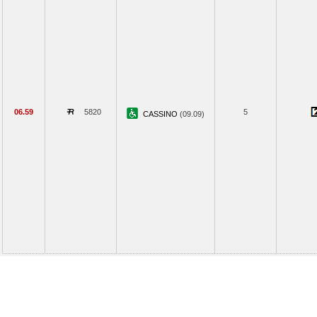
06.59
5820
5
CASSINO
(09.09)