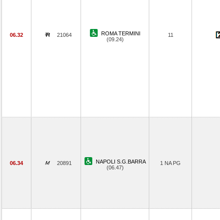
ROMA TERMINI
06.32
21064
11
(09.24)
NAPOLI S.G.BARRA
06.34
20891
1 NA PG
(06.47)