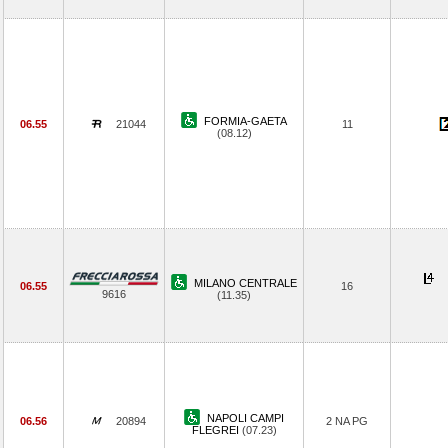
FORMIA-GAETA
06.55
21044
11
(08.12)
MILANO CENTRALE
06.55
16
9616
(11.35)
NAPOLI CAMPI
06.56
20894
2 NA PG
FLEGREI
(07.23)