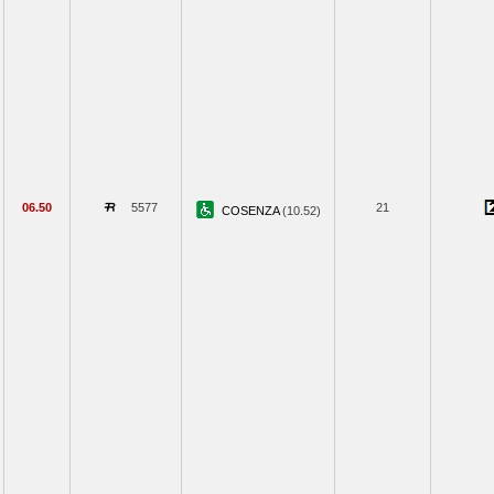
06.50
5577
21
COSENZA
(10.52)