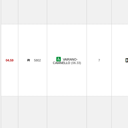
VAIRANO-
04.59
5802
7
CAIANELLO
(06.33)