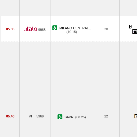
MILANO CENTRALE
05.35
20
9968
(10.15)
05.40
5969
22
SAPRI
(08.25)