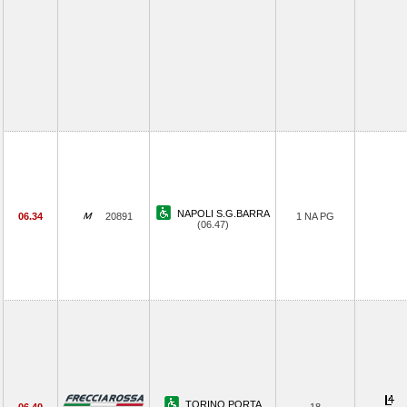
NAPOLI S.G.BARRA
06.34
20891
1 NA PG
(06.47)
TORINO PORTA