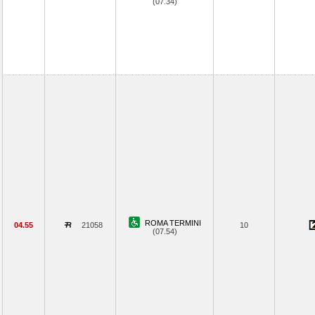
(07.34)
ROMA TERMINI
04.55
21058
10
(07.54)