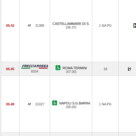
CASTELLAMMARE DI S.
05.42
21385
1 NA PG
(06.37)
ROMA TERMINI
05.45
18
8334
(07.00)
NAPOLI S.G.BARRA
05.48
21027
1 NA PG
(06.00)