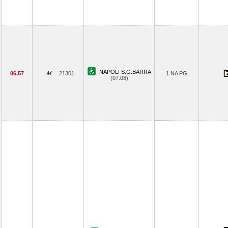
NAPOLI S.G.BARRA
06.57
21301
1 NA PG
(07.08)