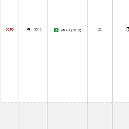
06.50
5345
21
PAOLA
(10.39)