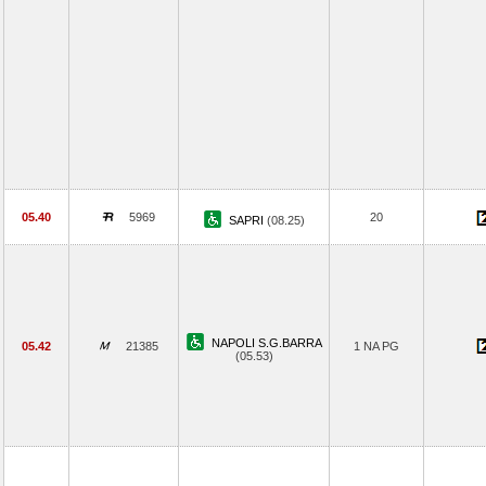
05.40
5969
20
SAPRI
(08.25)
NAPOLI S.G.BARRA
05.42
21385
1 NA PG
(05.53)