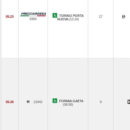
TORINO PORTA
05.23
17
9304
NUOVA
(12.24)
FORMIA-GAETA
05.26
21042
9
(06.50)