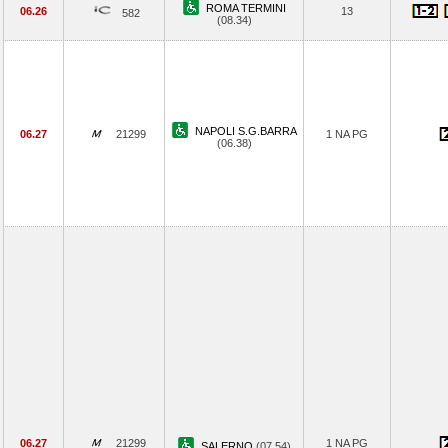
ROMA TERMINI
06.26
13
582
(08.34)
NAPOLI S.G.BARRA
06.27
21299
1 NA PG
(06.38)
06.27
21299
1 NA PG
SALERNO
(07.54)