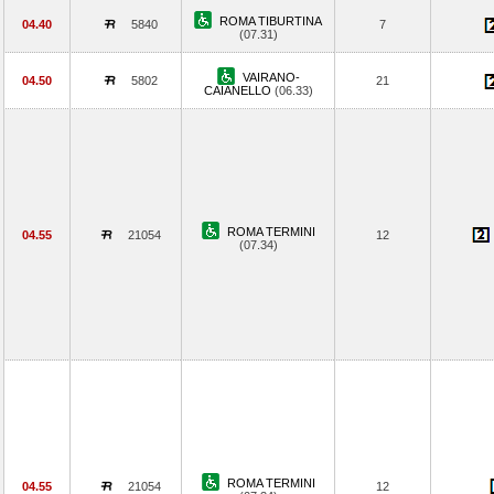
ROMA TIBURTINA
04.40
5840
7
(07.31)
VAIRANO-
04.50
5802
21
CAIANELLO
(06.33)
ROMA TERMINI
04.55
21054
12
(07.34)
ROMA TERMINI
04.55
21054
12