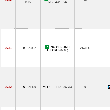
06.40
18
9516
NUOVA
(13.04)
NAPOLI CAMPI
06.41
20892
2 NA PG
FLEGREI
(07.08)
06.42
21420
VILLA LITERNO
(07.25)
9