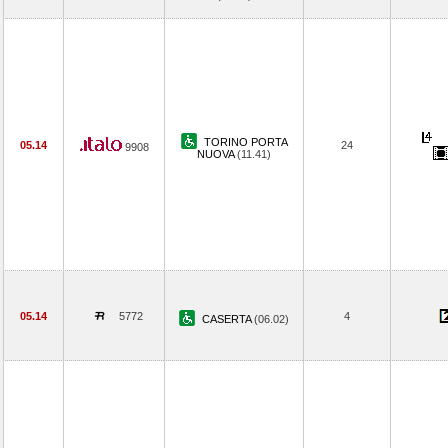
TORINO PORTA
05.14
24
9908
NUOVA
(11.41)
05.14
5772
4
CASERTA
(06.02)