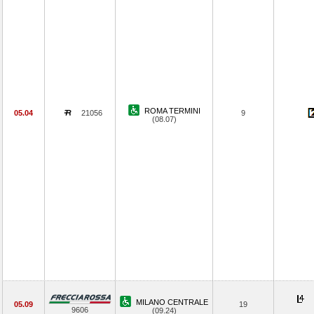
ROMA TERMINI
05.04
21056
9
(08.07)
MILANO CENTRALE
05.09
19
9606
(09.24)