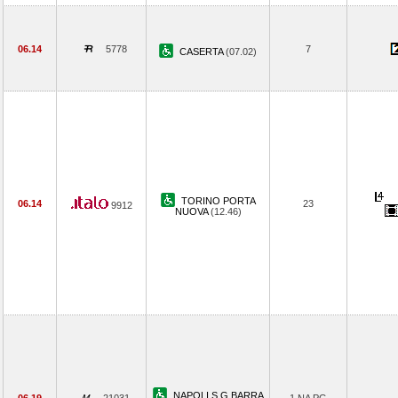
06.14
5778
7
CASERTA
(07.02)
TORINO PORTA
06.14
23
9912
NUOVA
(12.46)
NAPOLI S.G.BARRA