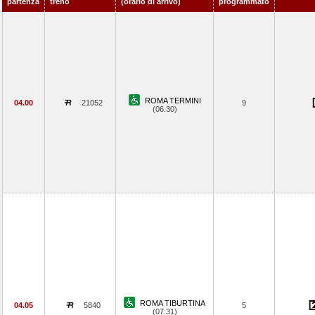
partenza
treno
(orario di arrivo)
programmato
ROMA TERMINI
04.00
21052
9
(06.30)
ROMA TIBURTINA
04.05
5840
5
(07.31)