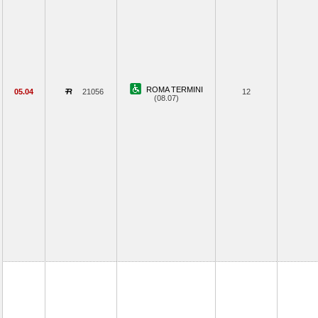
ROMA TERMINI
05.04
21056
12
(08.07)