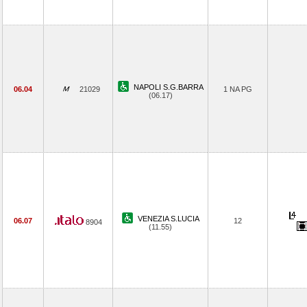
NAPOLI S.G.BARRA
06.04
21029
1 NA PG
(06.17)
VENEZIA S.LUCIA
06.07
12
8904
(11.55)