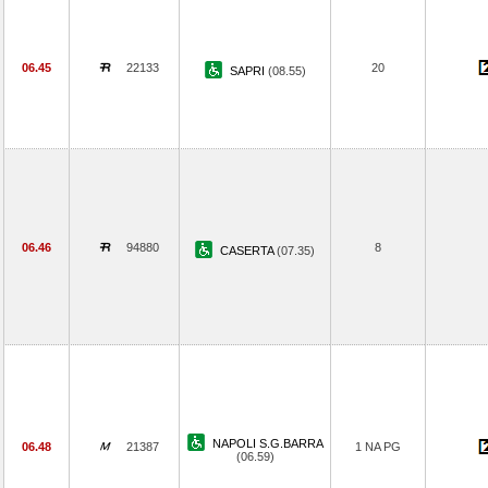
06.45
22133
20
SAPRI
(08.55)
06.46
94880
8
CASERTA
(07.35)
NAPOLI S.G.BARRA
06.48
21387
1 NA PG
(06.59)