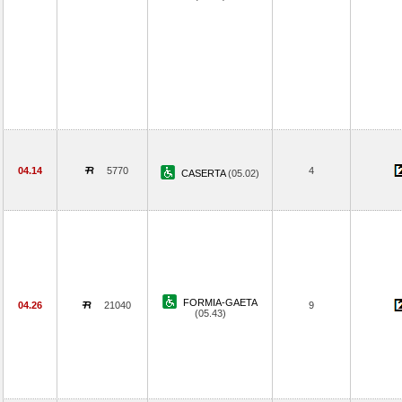
04.14
5770
4
CASERTA
(05.02)
FORMIA-GAETA
04.26
21040
9
(05.43)