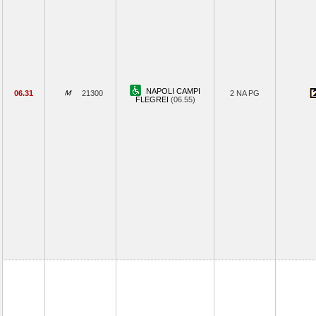
NAPOLI CAMPI
06.31
21300
2 NA PG
FLEGREI
(06.55)