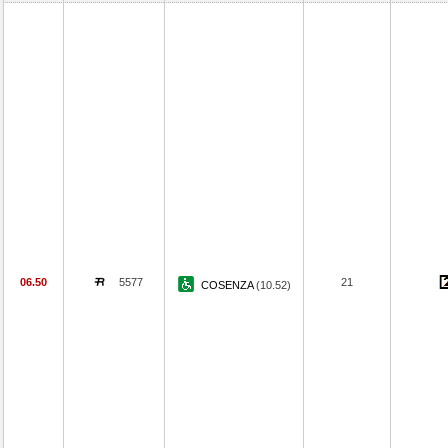
06.50
5577
21
COSENZA
(10.52)