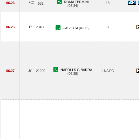
ROMA TERMINI
06.26
13
582
(08.34)
06.26
23430
8
CASERTA
(07.15)
NAPOLI S.G.BARRA
06.27
21299
1 NA PG
(06.38)