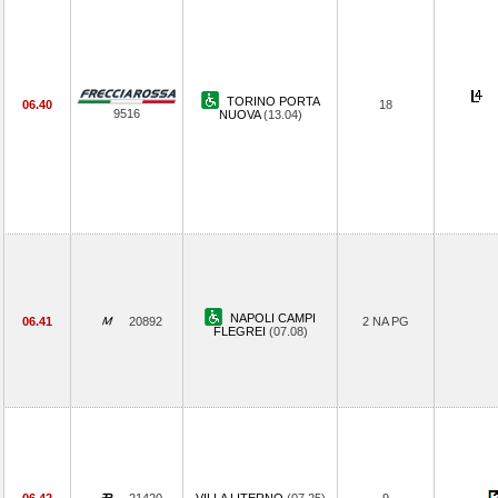
TORINO PORTA
06.40
18
9516
NUOVA
(13.04)
NAPOLI CAMPI
06.41
20892
2 NA PG
FLEGREI
(07.08)