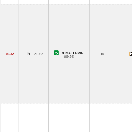
ROMA TERMINI
06.32
21062
10
(09.24)