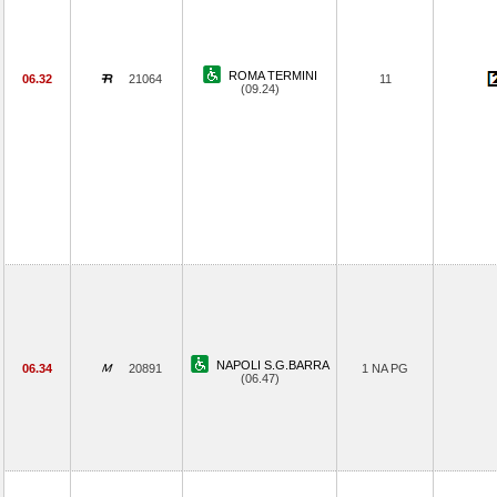
ROMA TERMINI
06.32
21064
11
(09.24)
NAPOLI S.G.BARRA
06.34
20891
1 NA PG
(06.47)