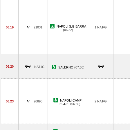
NAPOLI S.G.BARRA
06.19
21031
1 NA PG
(06.32)
06.20
NA71C
SALERNO
(07.55)
NAPOLI CAMPI
06.23
20890
2 NA PG
FLEGREI
(06.50)