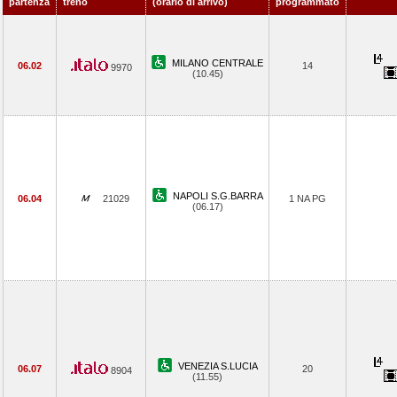
partenza
treno
(orario di arrivo)
programmato
MILANO CENTRALE
06.02
14
9970
(10.45)
NAPOLI S.G.BARRA
06.04
21029
1 NA PG
(06.17)
VENEZIA S.LUCIA
06.07
20
8904
(11.55)