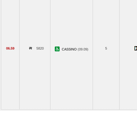
06.59
5820
5
CASSINO
(09.09)