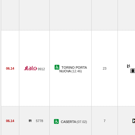
TORINO PORTA
06.14
23
9912
NUOVA
(12.46)
06.14
5778
7
CASERTA
(07.02)