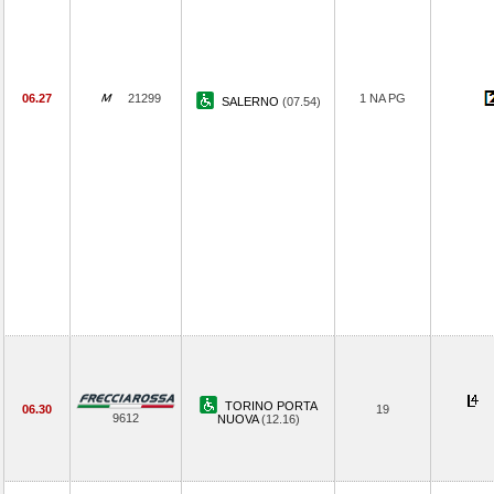
06.27
21299
1 NA PG
SALERNO
(07.54)
TORINO PORTA
06.30
19
9612
NUOVA
(12.16)