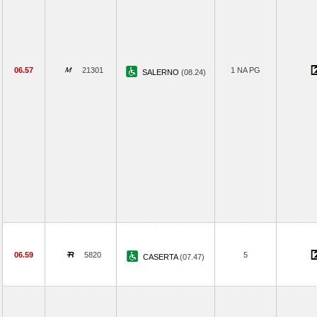
06.57
21301
1 NA PG
SALERNO
(08.24)
06.59
5820
5
CASERTA
(07.47)