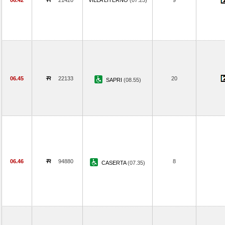
06.42
21420
VILLA LITERNO
(07.25)
9
06.45
22133
20
SAPRI
(08.55)
06.46
94880
8
CASERTA
(07.35)