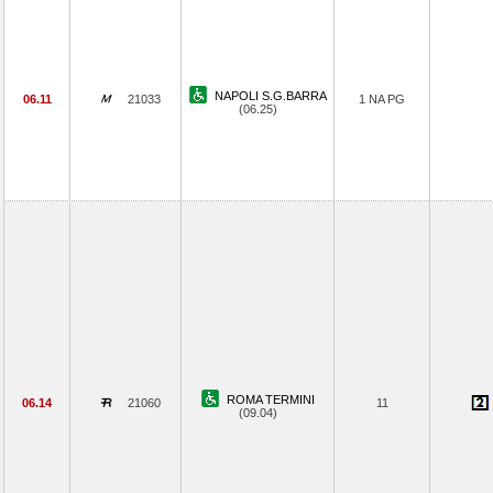
NAPOLI S.G.BARRA
06.11
21033
1 NA PG
(06.25)
ROMA TERMINI
06.14
21060
11
(09.04)