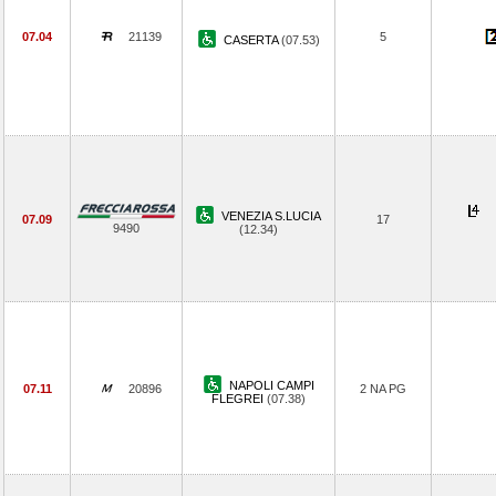
07.04
21139
5
CASERTA
(07.53)
VENEZIA S.LUCIA
07.09
17
9490
(12.34)
NAPOLI CAMPI
07.11
20896
2 NA PG
FLEGREI
(07.38)