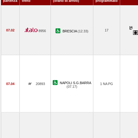
partenza
treno
(orario di arrivo)
programmato
07.02
17
8956
BRESCIA
(12.33)
NAPOLI S.G.BARRA
07.04
20893
1 NA PG
(07.17)