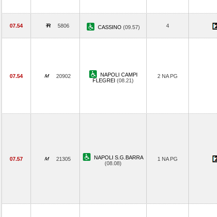
07.54
5806
4
CASSINO
(09.57)
NAPOLI CAMPI
07.54
20902
2 NA PG
FLEGREI
(08.21)
NAPOLI S.G.BARRA
07.57
21305
1 NA PG
(08.08)