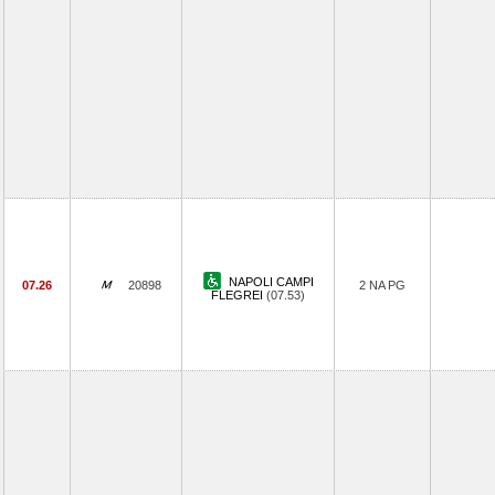
NAPOLI CAMPI
07.26
20898
2 NA PG
FLEGREI
(07.53)