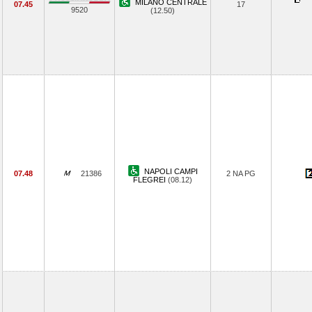
MILANO CENTRALE
07.45
17
9520
(12.50)
NAPOLI CAMPI
07.48
21386
2 NA PG
FLEGREI
(08.12)