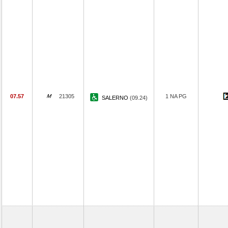
07.57
21305
1 NA PG
SALERNO
(09.24)