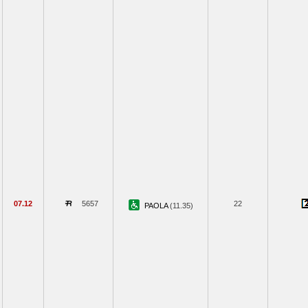
07.12
5657
22
PAOLA
(11.35)