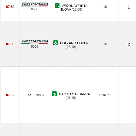
VERONA PORTA
07.30
16
8506
NUOVA
(12.08)
BOLZANO BOZEN
07.30
16
8506
(13.48)
NAPOLI S.G.BARRA
07.32
20897
1 NA PG
(07.45)