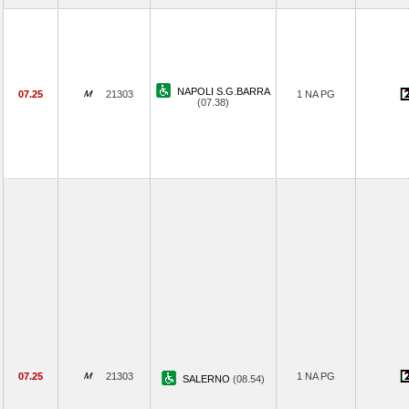
NAPOLI S.G.BARRA
07.25
21303
1 NA PG
(07.38)
07.25
21303
1 NA PG
SALERNO
(08.54)