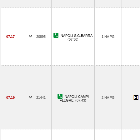
NAPOLI S.G.BARRA
07.17
20895
1 NA PG
(07.30)
NAPOLI CAMPI
07.19
21441
2 NA PG
FLEGREI
(07.43)