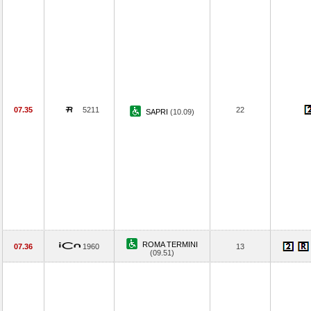
07.35
5211
22
SAPRI
(10.09)
ROMA TERMINI
07.36
1960
13
(09.51)