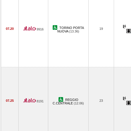
TORINO PORTA
07.20
19
9916
NUOVA
(13.36)
REGGIO
07.25
23
8191
C.CENTRALE
(12.06)