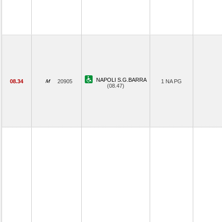
NAPOLI S.G.BARRA
08.34
20905
1 NA PG
(08.47)