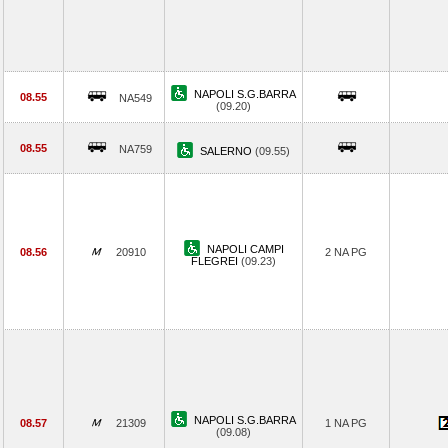
NAPOLI S.G.BARRA
08.55
NA549
(09.20)
08.55
NA759
SALERNO
(09.55)
NAPOLI CAMPI
08.56
20910
2 NA PG
FLEGREI
(09.23)
NAPOLI S.G.BARRA
08.57
21309
1 NA PG
(09.08)