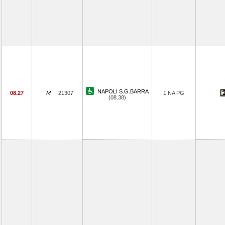
NAPOLI S.G.BARRA
08.27
21307
1 NA PG
(08.38)