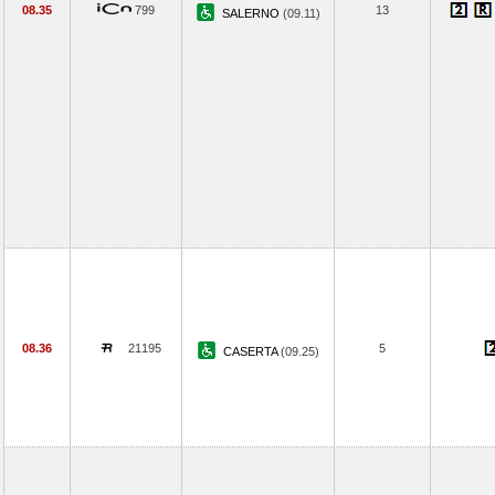
08.35
799
13
SALERNO
(09.11)
08.36
21195
5
CASERTA
(09.25)