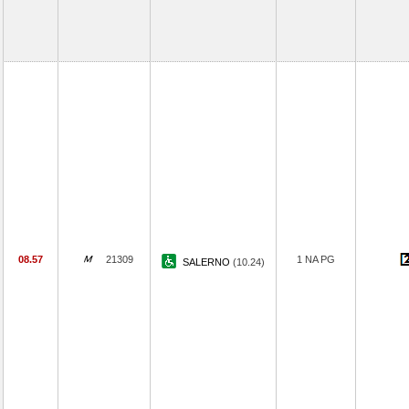
08.57
21309
1 NA PG
SALERNO
(10.24)