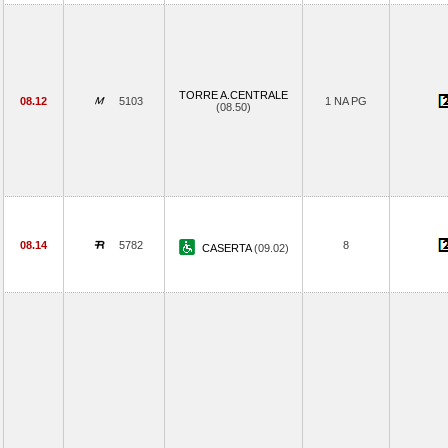
TORRE A.CENTRALE
08.12
5103
1 NA PG
(08.50)
08.14
5782
8
CASERTA
(09.02)