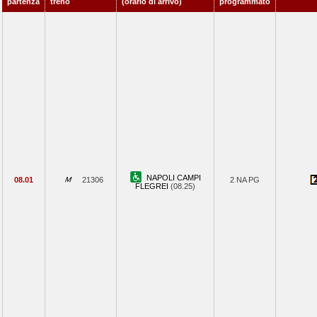
partenza
treno
(orario di arrivo)
programmato
NAPOLI CAMPI
08.01
21306
2 NA PG
FLEGREI
(08.25)