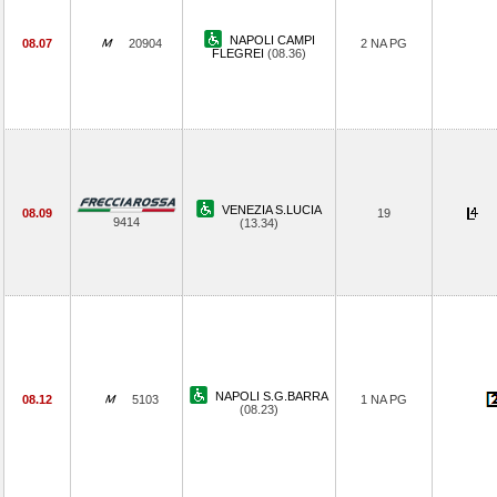
NAPOLI CAMPI
08.07
20904
2 NA PG
FLEGREI
(08.36)
VENEZIA S.LUCIA
08.09
19
9414
(13.34)
NAPOLI S.G.BARRA
08.12
5103
1 NA PG
(08.23)