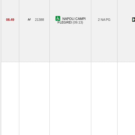
NAPOLI CAMPI
08.49
21388
2 NA PG
FLEGREI
(09.13)