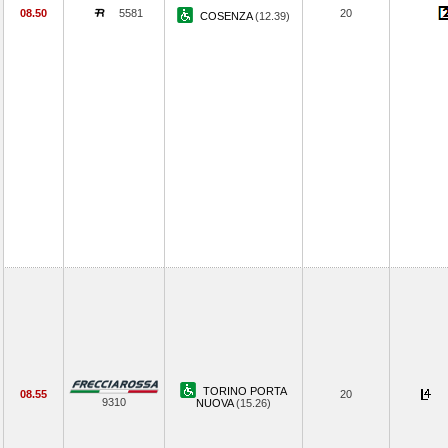
08.50
5581
20
COSENZA
(12.39)
TORINO PORTA
08.55
20
9310
NUOVA
(15.26)