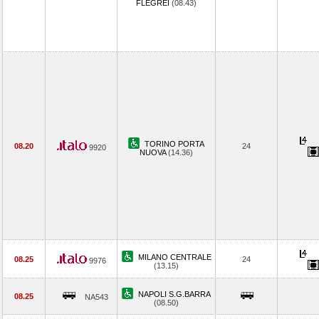
FLEGREI
(08.43)
TORINO PORTA
08.20
24
9920
NUOVA
(14.36)
MILANO CENTRALE
08.25
24
9976
(13.15)
NAPOLI S.G.BARRA
08.25
NA543
(08.50)