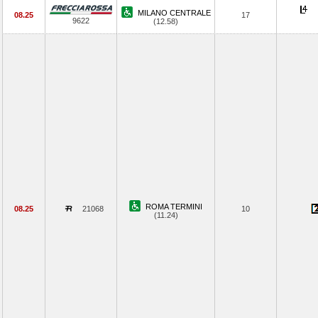
MILANO CENTRALE
08.25
17
9622
(12.58)
ROMA TERMINI
08.25
21068
10
(11.24)