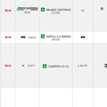
MILANO CENTRALE
08.40
18
9524
(13.50)
NAPOLI S.G.BARRA
08.40
NA547
(09.05)
08.41
21477
1 NA PG
CASERTA
(09.32)