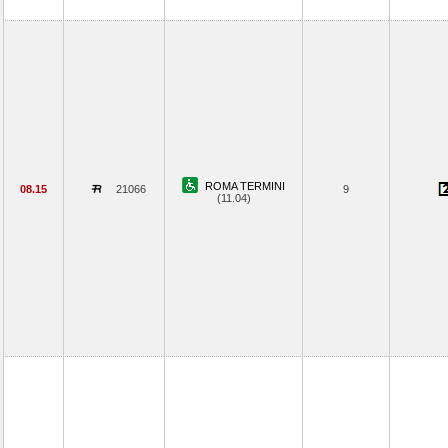
ROMA TERMINI
08.15
21066
9
(11.04)