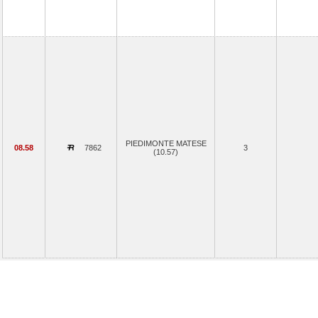
PIEDIMONTE MATESE
08.58
7862
3
(10.57)