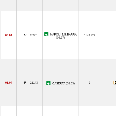
NAPOLI S.G.BARRA
08.04
20901
1 NA PG
(08.17)
08.04
21143
7
CASERTA
(08.53)