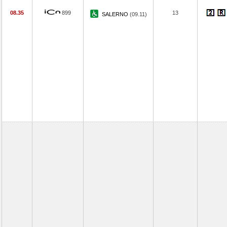
08.35
899
13
SALERNO
(09.11)