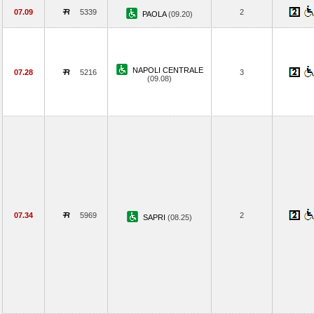
07.09
5339
2
PAOLA
(09.20)
NAPOLI CENTRALE
07.28
5216
3
(09.08)
07.34
5969
2
SAPRI
(08.25)