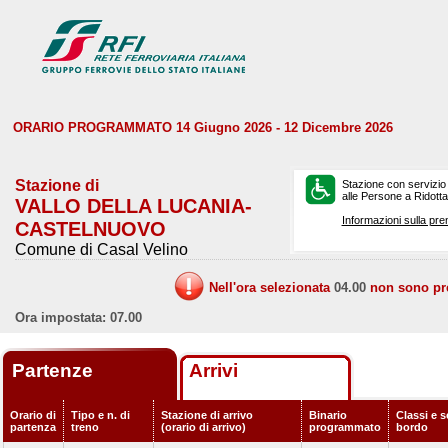
ORARIO PROGRAMMATO 14 Giugno 2026 - 12 Dicembre 2026
Stazione di
Stazione con servizio
alle Persone a Ridotta 
VALLO DELLA LUCANIA-
Informazioni sulla pre
CASTELNUOVO
Comune di Casal Velino
Nell'ora selezionata
04.00
non sono prev
Ora impostata: 07.00
Partenze
Arrivi
Orario di
Tipo e n. di
Stazione di arrivo
Binario
Classi e s
partenza
treno
(orario di arrivo)
programmato
bordo