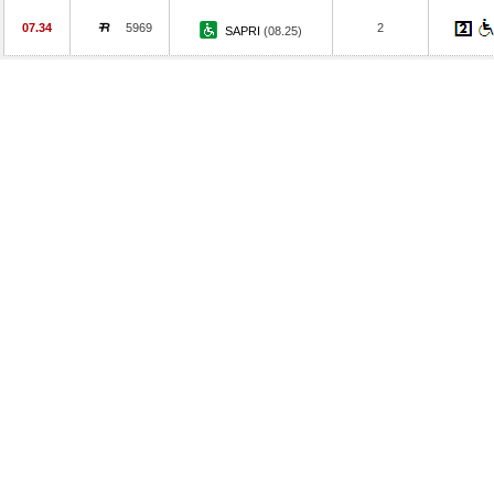
07.34
5969
2
SAPRI
(08.25)