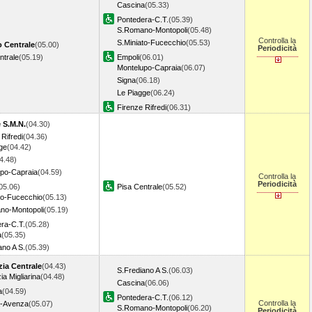
Cascina
(05.33)
Pontedera-C.T.
(05.39)
S.Romano-Montopoli
(05.48)
Controlla la
S.Miniato-Fucecchio
(05.53)
o Centrale
(05.00)
Periodicità
ntrale
(05.19)
Empoli
(06.01)
Montelupo-Capraia
(06.07)
Signa
(06.18)
Le Piagge
(06.24)
Firenze Rifredi
(06.31)
 S.M.N.
(04.30)
Rifredi
(04.36)
ge
(04.42)
4.48)
po-Capraia
(04.59)
Controlla la
Periodicità
05.06)
Pisa Centrale
(05.52)
to-Fucecchio
(05.13)
no-Montopoli
(05.19)
ra-C.T.
(05.28)
a
(05.35)
ano A S.
(05.39)
zia Centrale
(04.43)
S.Frediano A S.
(06.03)
ia Migliarina
(04.48)
Cascina
(06.06)
a
(04.59)
Pontedera-C.T.
(06.12)
Controlla la
a-Avenza
(05.07)
S.Romano-Montopoli
(06.20)
Periodicità