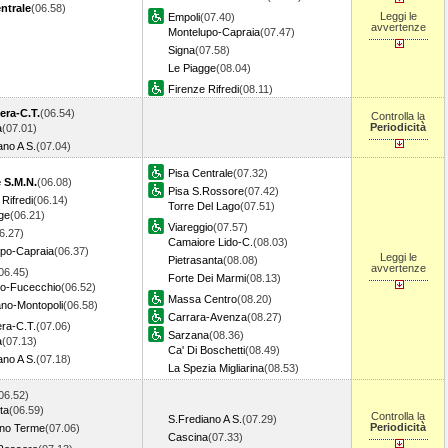
ntrale
(06.58)
Leggi le
Empoli
(07.40)
avvertenze
Montelupo-Capraia
(07.47)
Signa
(07.58)
Le Piagge
(08.04)
Firenze Rifredi
(08.11)
era-C.T.
(06.54)
Controlla la
Periodicità
a
(07.01)
ano A S.
(07.04)
Pisa Centrale
(07.32)
 S.M.N.
(06.08)
Pisa S.Rossore
(07.42)
Rifredi
(06.14)
Torre Del Lago
(07.51)
ge
(06.21)
Viareggio
(07.57)
6.27)
Camaiore Lido-C.
(08.03)
po-Capraia
(06.37)
Leggi le
Pietrasanta
(08.08)
avvertenze
06.45)
Forte Dei Marmi
(08.13)
to-Fucecchio
(06.52)
Massa Centro
(08.20)
no-Montopoli
(06.58)
Carrara-Avenza
(08.27)
ra-C.T.
(07.06)
Sarzana
(08.36)
a
(07.13)
Ca' Di Boschetti
(08.49)
ano A S.
(07.18)
La Spezia Migliarina
(08.53)
06.52)
ta
(06.59)
Controlla la
S.Frediano A S.
(07.29)
Periodicità
ano Terme
(07.06)
Cascina
(07.33)