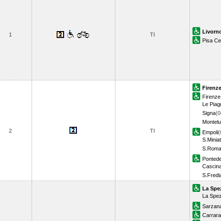
Livorn
1
TI
Pisa Ce
Firenze
Firenze 
Le Piag
Signa
(0
Montelu
2
TI
Empoli
(
S.Minia
S.Roma
Pontede
Cascin
S.Fredi
La Spe
La Spez
Sarzan
Carrar