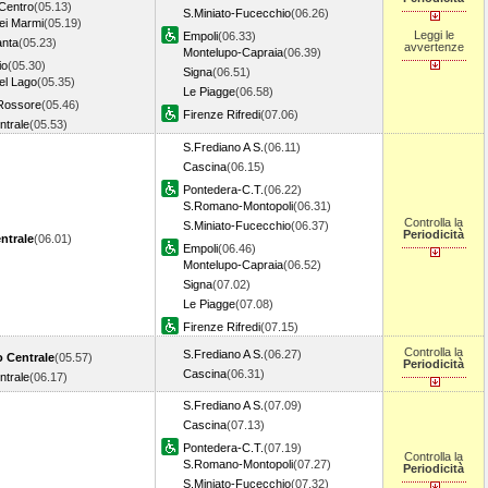
Centro
(05.13)
S.Miniato-Fucecchio
(06.26)
ei Marmi
(05.19)
Leggi le
Empoli
(06.33)
anta
(05.23)
avvertenze
Montelupo-Capraia
(06.39)
io
(05.30)
Signa
(06.51)
el Lago
(05.35)
Le Piagge
(06.58)
Rossore
(05.46)
Firenze Rifredi
(07.06)
ntrale
(05.53)
S.Frediano A S.
(06.11)
Cascina
(06.15)
Pontedera-C.T.
(06.22)
S.Romano-Montopoli
(06.31)
Controlla la
S.Miniato-Fucecchio
(06.37)
Periodicità
ntrale
(06.01)
Empoli
(06.46)
Montelupo-Capraia
(06.52)
Signa
(07.02)
Le Piagge
(07.08)
Firenze Rifredi
(07.15)
Controlla la
S.Frediano A S.
(06.27)
o Centrale
(05.57)
Periodicità
Cascina
(06.31)
ntrale
(06.17)
S.Frediano A S.
(07.09)
Cascina
(07.13)
Pontedera-C.T.
(07.19)
Controlla la
S.Romano-Montopoli
(07.27)
Periodicità
S.Miniato-Fucecchio
(07.32)