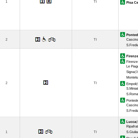
1
TI
Pisa Ce
Ponted
2
TI
Cascin
S.Fredi
Firenze
Firenze 
Le Piag
Signa
(0
Montelu
2
TI
Empoli
(
S.Minia
S.Roma
Pontede
Cascin
S.Fredi
Lucca
(
Ripafrat
1
TI
S.Giuli