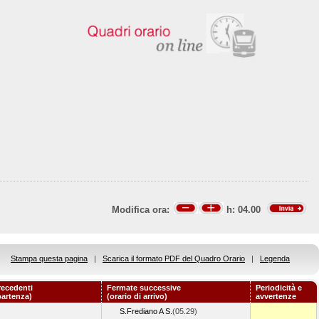
Modifica ora:
h:
04.00
Stampa questa pagina
|
Scarica il formato PDF del Quadro Orario
|
Legenda
recedenti
Fermate successive
Periodicità e
partenza)
(orario di arrivo)
avvertenze
S.Frediano A S.
(05.29)