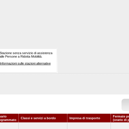
Stazione senza servizio di assistenza
alle Persone a Ridotta Mobilità.
Informazioni sulle stazioni alternative
nario
Fermate p
Classi e servizi a bordo
Impresa di trasporto
ogrammato
(orario di 