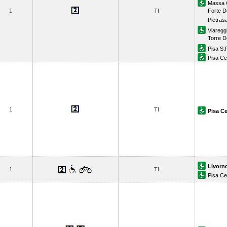
Massa 
1
TI
Forte D
Pietras
Viaregg
Torre D
Pisa S.
Pisa Ce
1
TI
Pisa Ce
Livorn
1
TI
Pisa Ce