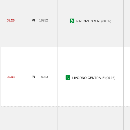
05.26
18252
FIRENZE S.M.N.
(06.39)
05.43
18253
LIVORNO CENTRALE
(06.16)