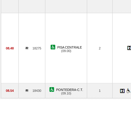
PISA CENTRALE
08.48
18275
2
(09.00)
PONTEDERA-C.T.
08.54
18430
1
(09.10)