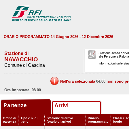
ORARIO PROGRAMMATO 14 Giugno 2026 - 12 Dicembre 2026
Stazione di
Stazione senza serviz
alle Persone a Ridotta 
NAVACCHIO
Informazioni sulle staz
Comune di Cascina
Nell'ora selezionata
04.00
non sono prev
Ora impostata: 08.00
Partenze
Arrivi
Orario di
Tipo e n. di
Stazione di arrivo
Binario
Classi e se
partenza
treno
(orario di arrivo)
programmato
bordo