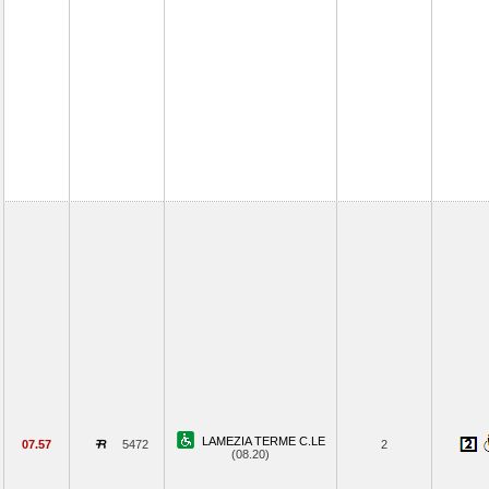
LAMEZIA TERME C.LE
07.57
5472
2
(08.20)