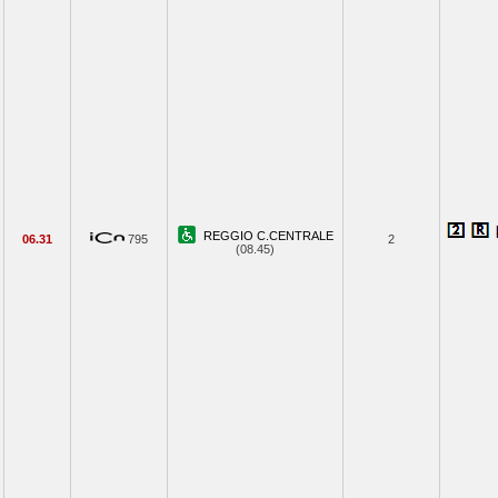
REGGIO C.CENTRALE
06.31
795
2
(08.45)