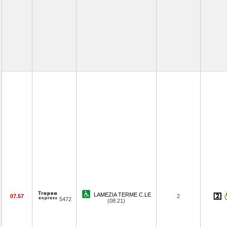
LAMEZIA TERME C.LE
07.57
2
5472
(08.21)