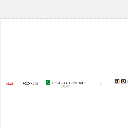
REGGIO C.CENTRALE
06.31
795
2
(08.45)