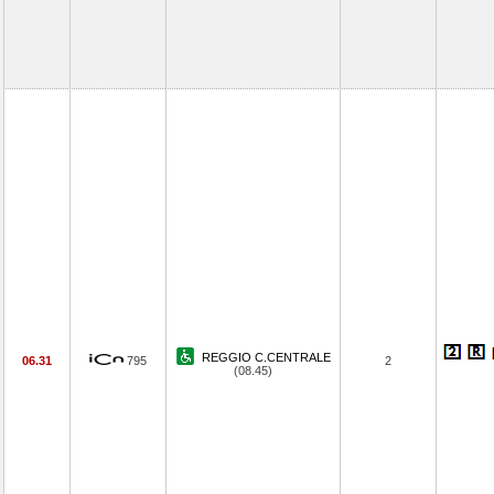
REGGIO C.CENTRALE
06.31
795
2
(08.45)