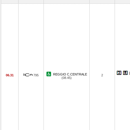
REGGIO C.CENTRALE
06.31
795
2
(08.45)