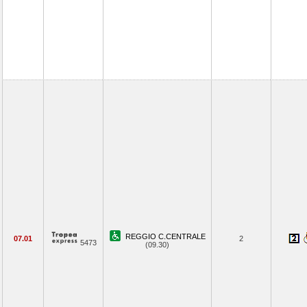
REGGIO C.CENTRALE
07.01
2
5473
(09.30)