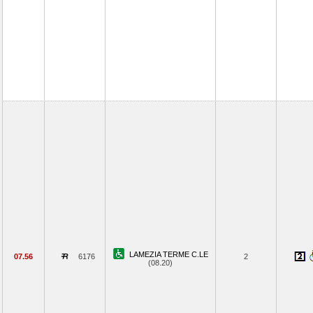
LAMEZIA TERME C.LE
07.56
6176
2
(08.20)