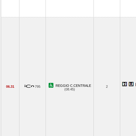
REGGIO C.CENTRALE
06.31
795
2
(08.45)