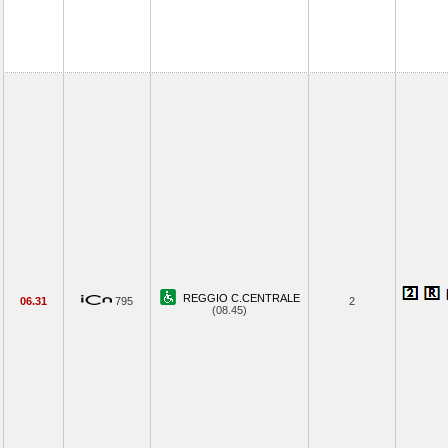
REGGIO C.CENTRALE
06.31
795
2
(08.45)