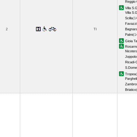
Reggio 
Villa S.
Villa S.
Scilla
(1
Favazz
2
TI
Bagnar
Palmi
(1
Gioia T
Rosarn
Nicoter
Joppolo
Ricadi-
S.Dome
Tropea
Parghel
Zambro
Briatico