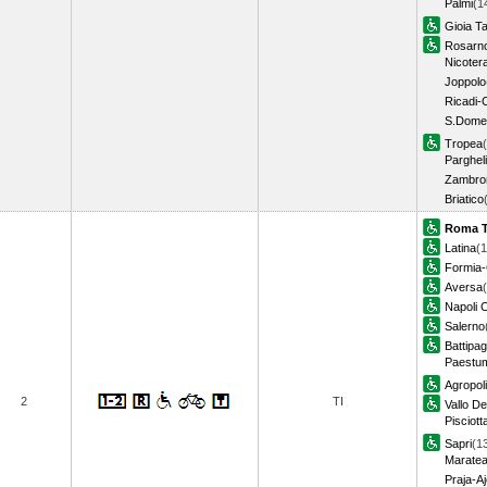
Palmi
(1
Gioia T
Rosarn
Nicoter
Joppolo
Ricadi-
S.Dome
Tropea
Parghel
Zambro
Briatico
Roma T
Latina
(1
Formia
Aversa
Napoli 
Salerno
Battipag
Paestu
Agropoli
2
TI
Vallo De
Pisciott
Sapri
(1
Marate
Praja-Aj