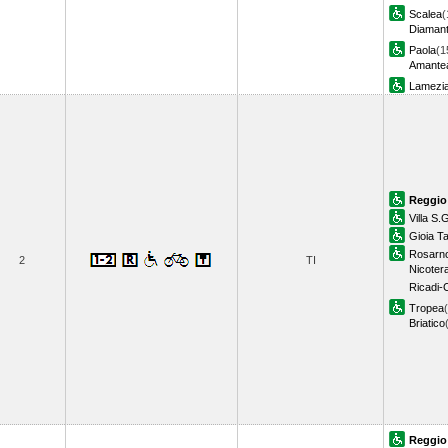
Scalea
(
Diamant
Paola
(1
Amante
Lamezi
Reggio
Villa S.
Gioia T
Rosarn
2
TI
Nicoter
Ricadi-
Tropea
Briatico
Reggio