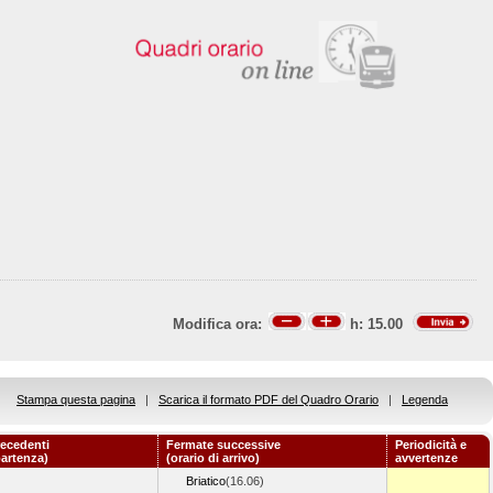
Modifica ora:
h:
15.00
Stampa questa pagina
|
Scarica il formato PDF del Quadro Orario
|
Legenda
ecedenti
Fermate successive
Periodicità e
partenza)
(orario di arrivo)
avvertenze
Briatico
(16.06)