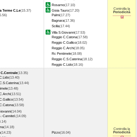
Rosarno
(17.10)
Controlla la
a Terme C.Le
(15.37)
Gioia Tauro
(17.20)
Periodicità
5.56)
Palmi
(17.27)
Bagnara
(17.36)
Scilla
(17.44)
Villa S.Giovanni
(17.53)
Reggio C.Catona
(17.58)
Reggio C.Gallico
(18.02)
Reggio C.Archi
(18.05)
Rc Pentimele
(18.08)
Reggio C.S.Caterina
(18.12)
Reggio C.Lido
(18.16)
 C.Centrale
(13.35)
C.Lido
(13.40)
C.S.Caterina
(13.44)
imele
(13.48)
C.Archi
(13.51)
C.Gallico
(13.54)
C.Catona
(13.58)
Giovanni
(14.04)
G.-Cannitel.
(14.09)
4.14)
ina
(14.18)
Controlla la
Periodicità
a
(14.23)
Pizzo
(16.04)