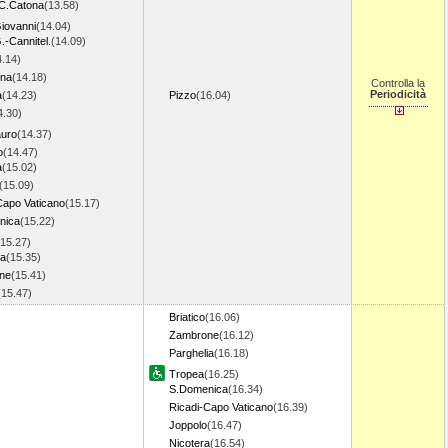
C.Catona
(13.58)
Giovanni
(14.04)
G.-Cannitel.
(14.09)
4.14)
ina
(14.18)
Controlla la
Periodicità
a
(14.23)
Pizzo
(16.04)
4.30)
auro
(14.37)
o
(14.47)
a
(15.02)
(15.09)
Capo Vaticano
(15.17)
nica
(15.22)
(15.27)
ia
(15.35)
ne
(15.41)
(15.47)
Briatico
(16.06)
Zambrone
(16.12)
Parghelia
(16.18)
Tropea
(16.25)
S.Domenica
(16.34)
Ricadi-Capo Vaticano
(16.39)
Joppolo
(16.47)
Nicotera
(16.54)