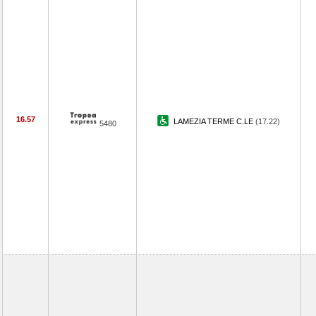
16.57
LAMEZIA TERME C.LE
(17.22)
5480