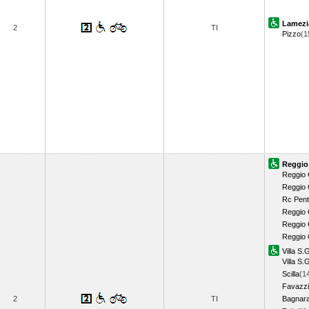
Lamezi
2
TI
Pizzo
(1
Reggio
Reggio 
Reggio 
Rc Pent
Reggio 
Reggio 
Reggio 
Villa S.
Villa S.
Scilla
(1
Favazz
2
TI
Bagnar