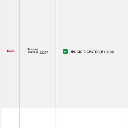
15.59
REGGIO C.CENTRALE
(18.29)
22027