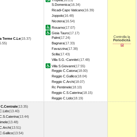
Tropea
(16.25)
S.Domenica
(16.34)
Ricadi-Capo Vaticano
(16.39)
Joppolo
(16.48)
Nicotera
(16.54)
Rosarno
(17.07)
Gioia Tauro
(17.17)
Controlla la
Palmi
(17.24)
a Terme C.Le
(15.37)
Periodicità
5.55)
Bagnara
(17.33)
Favazzina
(17.38)
Scilla
(17.43)
Villa S.G.-Cannitel.
(17.48)
Villa S.Giovanni
(17.55)
Reggio C.Catona
(18.00)
Reggio C.Gallico
(18.04)
Reggio C.Archi
(18.07)
Rc Pentimele
(18.10)
Reggio C.S.Caterina
(18.15)
Reggio C.Lido
(18.19)
 C.Centrale
(13.35)
C.Lido
(13.40)
C.S.Caterina
(13.44)
imele
(13.48)
C.Archi
(13.51)
C.Gallico
(13.54)