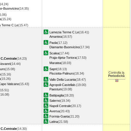
14.24)
e-Buonvicino
(14.35)
5.06)
a
(15.24)
a Terme C.Le
(15.47)
Lamezia Terme C.Le
(16.41)
Amantea
(16.57)
Paola
(17.12)
Diamante-Buonvicino
(17.34)
Scalea
(17.44)
Praja-Ajeta-Tortora
(17.53)
 C.Centrale
(14.23)
Maratea
(18.03)
Giovanni
(14.44)
auro
(15.08)
Sapri
(18.13)
Controlla la
Pisciotta-Palinuro
(18.34)
o
(15.16)
Periodicità
a
(15.26)
Vallo Della Lucania
(18.47)
Capo Vaticano
(15.43)
Agropoli-Castellab.
(19.00)
Paestum
(19.08)
(15.51)
(16.08)
Battipaglia
(19.20)
Salerno
(19.34)
Napoli Centrale
(20.17)
Aversa
(20.43)
Formia-Gaeta
(21.20)
Latina
(21.58)
 C.Centrale
(14.30)