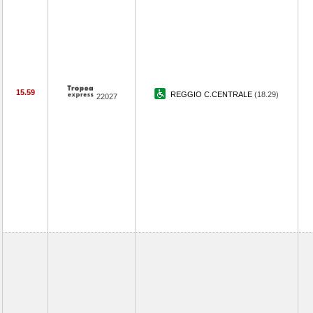
15.59
REGGIO C.CENTRALE
(18.29)
22027