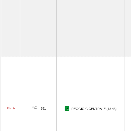
16.16
551
REGGIO C.CENTRALE
(18.46)