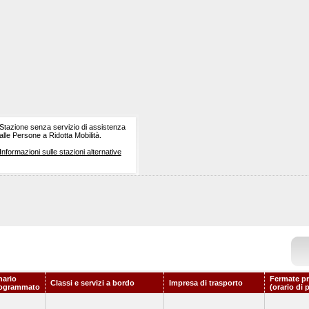
Stazione senza servizio di assistenza
alle Persone a Ridotta Mobilità.
Informazioni sulle stazioni alternative
nario
Fermate pr
Classi e servizi a bordo
Impresa di trasporto
ogrammato
(orario di 