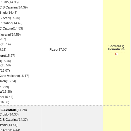
C.Lido
(14.35)
C.S.Caterina
(14.39)
imele
(14.43)
C.Archi
(14.46)
C.Gallico
(14.49)
C.Catona
(14.53)
Giovanni
(14.59)
5.07)
a
(15.14)
Controlla la
Periodicità
5.21)
Pizzo
(17.00)
auro
(15.27)
o
(15.46)
a
(15.58)
(16.07)
Capo Vaticano
(16.17)
nica
(16.24)
(16.29)
ia
(16.38)
ne
(16.44)
(16.50)
 C.Centrale
(14.28)
C.Lido
(14.33)
C.S.Caterina
(14.37)
imele
(14.41)
C.Archi
(14.44)