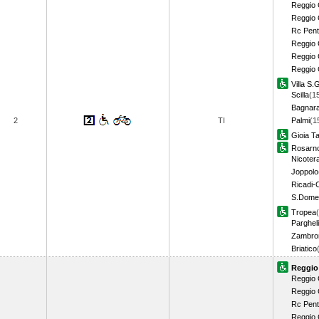
Reggio 
Reggio 
Rc Pent
Reggio 
Reggio 
Reggio 
Villa S.
Scilla
(1
Bagnar
2
TI
Palmi
(1
Gioia T
Rosarn
Nicoter
Joppolo
Ricadi-
S.Dome
Tropea
Parghel
Zambro
Briatico
Reggio
Reggio 
Reggio 
Rc Pent
Reggio 