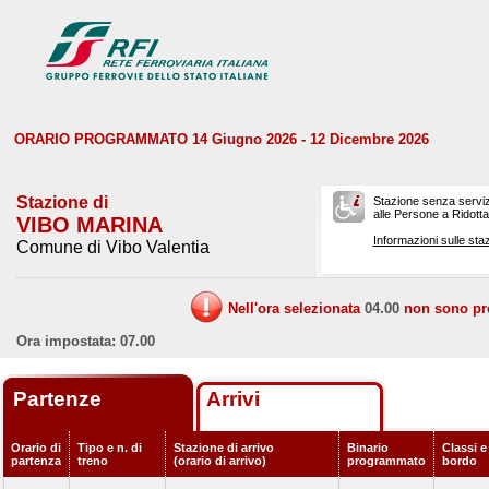
ORARIO PROGRAMMATO 14 Giugno 2026 - 12 Dicembre 2026
Stazione di
Stazione senza serviz
alle Persone a Ridotta 
VIBO MARINA
Informazioni sulle staz
Comune di Vibo Valentia
Nell'ora selezionata
04.00
non sono prev
Ora impostata: 07.00
Partenze
Arrivi
Orario di
Tipo e n. di
Stazione di arrivo
Binario
Classi e
partenza
treno
(orario di arrivo)
programmato
bordo