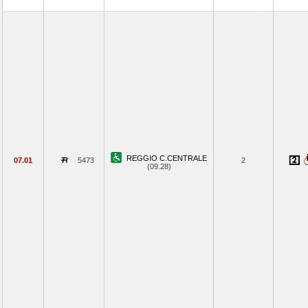
REGGIO C.CENTRALE
07.01
5473
2
(09.28)