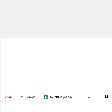
07.22
21299
2
SALERNO
(07.54)