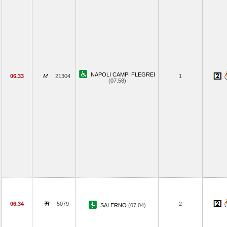
NAPOLI CAMPI FLEGREI
06.33
21304
1
(07.58)
06.34
5079
2
SALERNO
(07.04)