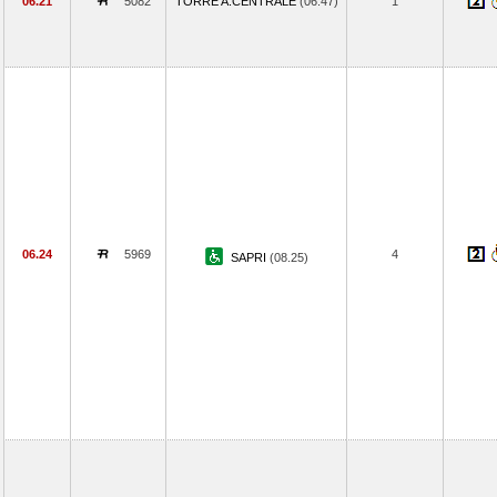
06.21
5082
TORRE A.CENTRALE
(06.47)
1
06.24
5969
4
SAPRI
(08.25)