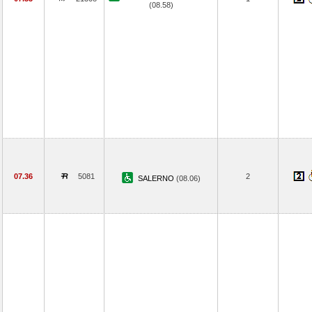
(08.58)
07.36
5081
2
SALERNO
(08.06)