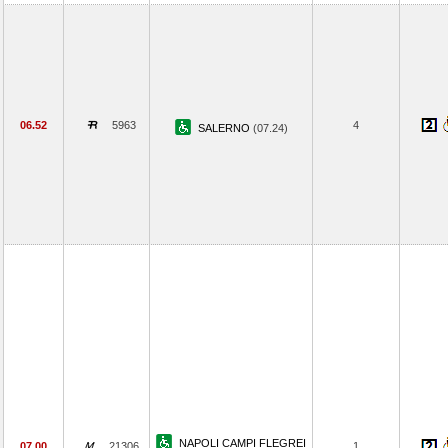
06.52
5963
4
SALERNO
(07.24)
NAPOLI CAMPI FLEGREI
07.00
21306
1