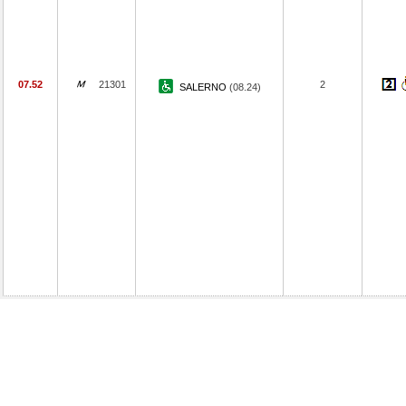
07.52
21301
2
SALERNO
(08.24)