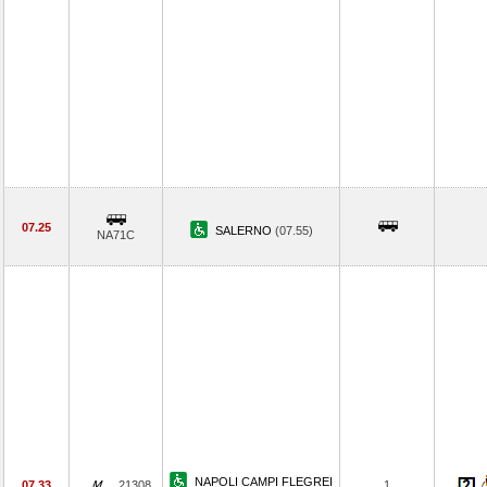
07.25
SALERNO
(07.55)
NA71C
NAPOLI CAMPI FLEGREI
07.33
21308
1