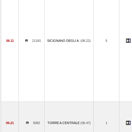
06.11
21181
SICIGNANO DEGLI A.
(08.22)
5
06.21
5082
TORRE A.CENTRALE
(06.47)
1