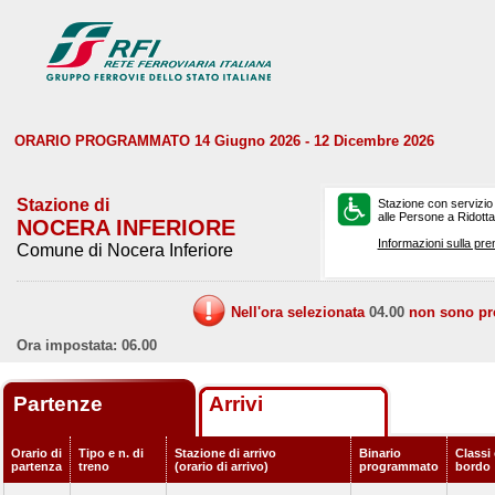
ORARIO PROGRAMMATO 14 Giugno 2026 - 12 Dicembre 2026
Stazione di
Stazione con servizio
alle Persone a Ridotta 
NOCERA INFERIORE
Informazioni sulla pre
Comune di Nocera Inferiore
Nell'ora selezionata
04.00
non sono prev
Ora impostata: 06.00
Partenze
Arrivi
Orario di
Tipo e n. di
Stazione di arrivo
Binario
Classi 
partenza
treno
(orario di arrivo)
programmato
bordo