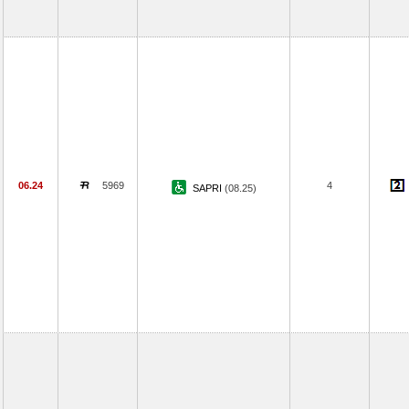
06.24
5969
4
SAPRI
(08.25)