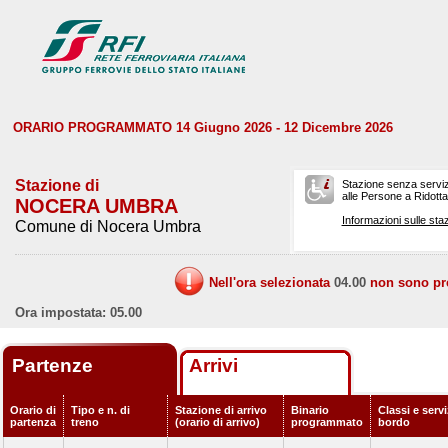
ORARIO PROGRAMMATO 14 Giugno 2026 - 12 Dicembre 2026
Stazione di
Stazione senza serviz
alle Persone a Ridotta 
NOCERA UMBRA
Informazioni sulle staz
Comune di Nocera Umbra
Nell'ora selezionata
04.00
non sono prev
Ora impostata: 05.00
Partenze
Arrivi
Orario di
Tipo e n. di
Stazione di arrivo
Binario
Classi e servi
partenza
treno
(orario di arrivo)
programmato
bordo