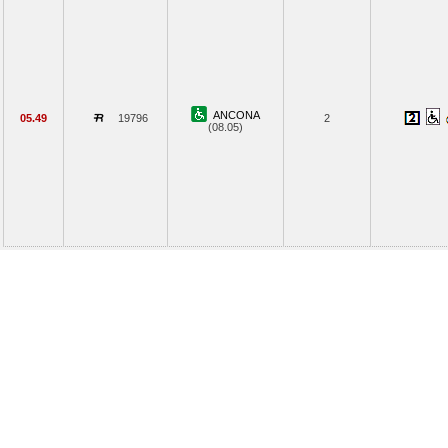
ANCONA
05.49
19796
2
(08.05)