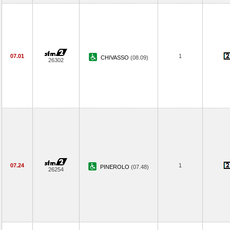
07.01
1
CHIVASSO
(08.09)
26302
07.24
1
PINEROLO
(07.48)
26254