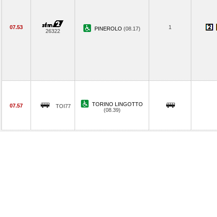
07.53
1
PINEROLO
(08.17)
26322
TORINO LINGOTTO
07.57
TOI77
(08.39)