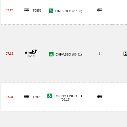
07.26
TOI56
PINEROLO
(07.56)
07.32
1
CHIVASSO
(08.31)
26206
TORINO LINGOTTO
07.34
TOI73
(08.16)