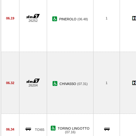
06.19
1
PINEROLO
(06.48)
26252
06.32
1
CHIVASSO
(07.31)
26204
TORINO LINGOTTO
06.34
TOI65
(07.16)